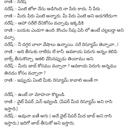
రాణి :- నరేష్
నరేష్ :- ఏంటి జోకా నేను అడిగింది నా పేరు కాదు. నీ పేరు .
రాణి :- మీరు పేరు ఏంటి అన్నారు. మీ పేరు ఏంటి అని అడగలేదుగా.
నరేష్ :- ఆహా సరేలే దేనికోసం వచ్చావు ఇక్కడికి
రాణి :- బయట ఎండగా ఉంది .కొంచం సేపు ఏసి లో ఉంటే చల్లబడ్తా అని
వచ్చా.
నరేష్ :- నీ దగ్గర చాలా వేషాలు ఉన్నాయి. సరే రెస్యూమ్ తెచ్చావా…!
రాణి :- అది తీసుకు రాలేదు లే కానీ. ఆవకాయ పెరుగు అన్నం కలిపి
బాక్స్ తీసుకొచ్చా. ఆకలి వేసినప్పుడు తిందాము అని.
నరేష్ :- మీరు జాబ్ కోసము వచ్చారా ? ఆవకాయ పెరుగు అన్నము
తినడం కోసం వచ్చారా ?
రాణి :- ఇప్పుడు ఏంటి మీకు రెస్యూమ్ కావాలి అంతే గా.
నరేష్ :- ఉంటే నా మోహనా కొట్టండి.
రాణి :- వైట్ పేపర్ ,పెన్ ఇవ్వండి. (పేపర్ మీద రెస్యూమ్ అని రాసి
ఇస్తాది.)
నరేష్ :- అవునా ఐతే అగు ( అదే వైట్ పేపర్ మీద జాబ్ అని రాసి
ఇస్తారు.) ఇదిగో జాబ్ తీసుకో అని ఇస్తారు.