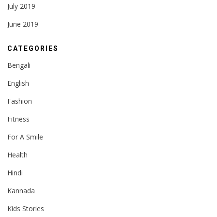
July 2019
June 2019
CATEGORIES
Bengali
English
Fashion
Fitness
For A Smile
Health
Hindi
Kannada
Kids Stories