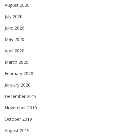
August 2020
July 2020
June 2020
May 2020
April 2020
March 2020
February 2020
January 2020
December 2019
November 2019
October 2019
August 2019