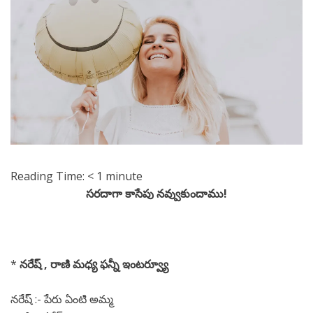
Reading Time:
< 1
minute
సరదాగా కాసేపు నవ్వుకుందాము!
*
నరేష్ , రాణి మధ్య ఫన్నీ ఇంటర్వ్యూ
నరేష్ :- పేరు ఏంటి అమ్మ