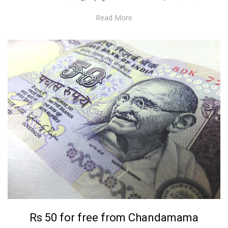
Read More
Posted
January 23, 2023
Bengali
Rs 50 for free from Chandamama
on