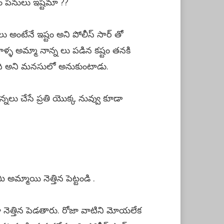
లం పనులు ఇష్టమా ??
లు అంటేనే ఇష్టం అని పోలీస్ సార్ తో
వాళ్ళ అమ్మా నాన్న లు పడిన కష్టం తనకి
ఉంది అని మనసులో అనుకుంటాడు.
్నలు చేసే ప్రతి యొక్క నువ్వు కూడా
అమ్మాయి నెత్తిన పెట్టండి .
ా నెత్తిన పెడతారు. రోజా వాటిని మోయలేక