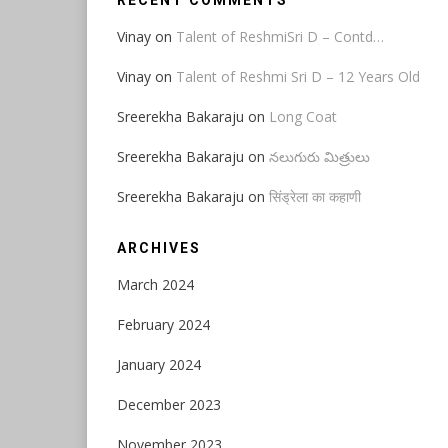
RECENT COMMENTS
Vinay
on
Talent of ReshmiSri D – Contd…
Vinay
on
Talent of Reshmi Sri D – 12 Years Old
Sreerekha Bakaraju
on
Long Coat
Sreerekha Bakaraju
on
నలుగురు మిత్రులు
Sreerekha Bakaraju
on
सिंड्रेला का कहाणी
ARCHIVES
March 2024
February 2024
January 2024
December 2023
November 2023