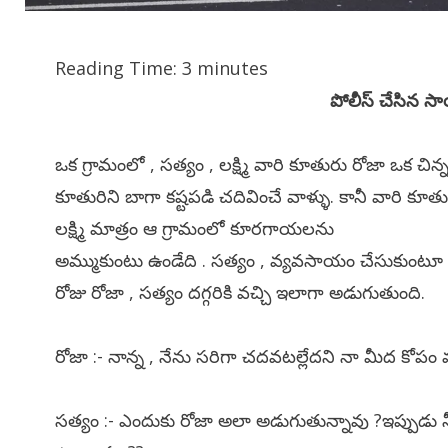
Reading Time:
3
minutes
పోలీస్ చేసిన 
ఒక గ్రామంలో , సత్యం , లక్ష్మి వారి కూతురు రోజా ఒక చిన్
కూతురిని బాగా కష్టపడి చదివించే వాళ్ళు. కానీ వారి కూత
లక్ష్మి మాత్రం ఆ గ్రామంలో కూరగాయలను
అమ్ముకుంటు ఉండేది . సత్యం , వ్యవసాయం చేసుకుంటూ వా
రోజు రోజా , సత్యం దగ్గరికి వచ్చి ఇలాగా అడుగుతుంది.
రోజా :- నాన్న , నేను సరిగా చదవటల్లేదని నా మీద కోపం వ
సత్యం :- ఎందుకు రోజా అలా అడుగుతున్నావు ?ఇప్పుడు