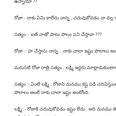
ఉన్నాయా ??
రోజా:- నాకు ఏమి కాలేదు నాన్న , చదువుకోవడం నా వల్ల 
సత్యం :- ఐతే నాతో పాటు పొలం పని చేస్తావా ???
రోజా :- హ చేస్తాను నాన్న …నాకు చాలా ఇష్టం పొలాలు అంట
మరుసటి రోజు రాత్రి సత్యం , లక్ష్మి ఇద్దరు మాట్లాడుకుంటా
సత్యం :- ఏంటి లక్ష్మి , రోజాని మనము కష్ట పడి చదివిస్
పొలాలు అంటే నాకు చాలా ఇష్టం అంటోంది.
లక్ష్మి :- రోజాకి చదువుకోవడం ఇష్టం లేదు . అది మనమ