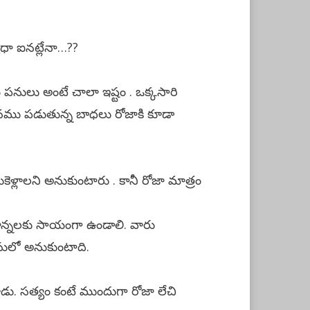
ధా ఐనట్లేనా…??
ొలం పనులు అంటే చాలా ఇష్టం . ఒక్కసారి
 మనము పడుతున్న బాధలు రోజాకి కూడా
సుకెళ్లాలని అనుకుంటారు . కానీ రోజా మాత్రం
నాన్నలకు సాయంగా ఉండాలి. వారు
సులో అనుకుంటాది.
తాడు. సత్యం కంటే ముందుగా రోజా లేచి