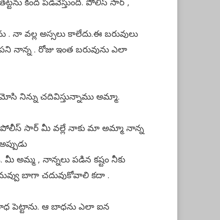
ు కింద పడవేస్తుంది. పోలీస్ సార్ ,
. నా వల్ల అస్సలు కాలేదు.ఈ బరువులు
పని నాన్న . రోజు ఇంత బరువును ఎలా
ోసి నిన్ను చదివిస్తున్నాము అమ్మా.
. పోలీస్ సార్ మీ వల్లే నాకు మా అమ్మా నాన్న
 అప్పుడు
. మీ అమ్మ , నాన్నలు పడిన కష్టం నీకు
నువ్వు బాగా చదువుకోవాలి కదా .
బాధ పెట్టాను. ఆ బాధను ఎలా ఐన