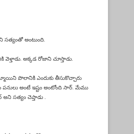
అని సత్యంతో అంటుంది.
 వెళ్తాడు. అక్కడ రోజాని చూస్తాడు.
మాయిని పొలానికి ఎందుకు తీసుకొచ్చారు
ం పనులు అంటే ఇష్టం అంటోంది సార్. మేము
 అని సత్యం చెప్తాడు .