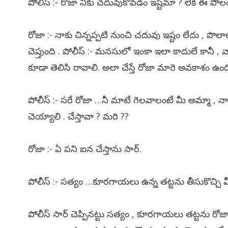
పోలీస్ :- రోజా నీకు చదువుకోవడం ఇష్టమా ? లేక ఈ పొ
రోజా :- నాకు చిన్నప్పటి నుంచి చదువు ఇష్టం లేదు , పొలా
చెప్తుంది . పోలీస్ :- మనసులో ఇంకా ఇలా కాదులే కానీ , 
కూడా తెలిసి రావాలి. అలా చేస్తే రోజా మారె అవకాశం 
పోలీస్ :- సరే రోజా …నీ మాటే గెలవాలంటే మీ అమ్మా , నాన
చెయ్యాలి . చేస్తావా ? మరి ??
రోజా :- ఏ పని ఐన చేస్తాను సార్.
పోలీస్ :- సత్యం …కూరగాయలు ఉన్న తట్టను తీసుకొచ్చి మీ 
పోలీస్ సార్ చెప్పినట్టు సత్యం , కూరగాయలు తట్టను రోజ