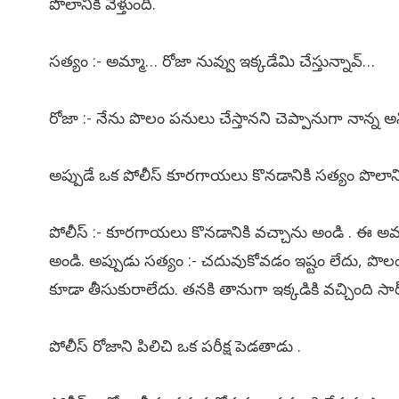
పొలానికి వెళ్తుంది.
సత్యం :- అమ్మా… రోజా నువ్వు ఇక్కడేమి చేస్తున్నావ్…
రోజా :- నేను పొలం పనులు చేస్తానని చెప్పానుగా నాన్న 
అప్పుడే ఒక పోలీస్ కూరగాయలు కొనడానికి సత్యం పొలానికి
పోలీస్ :- కూరగాయలు కొనడానికి వచ్చాను అండి . ఈ అమ్
అండి. అప్పుడు సత్యం :- చదువుకోవడం ఇష్టం లేదు, పొల
కూడా తీసుకురాలేదు. తనకి తానుగా ఇక్కడికి వచ్చింది సార్
పోలీస్ రోజాని పిలిచి ఒక పరీక్ష పెడతాడు .