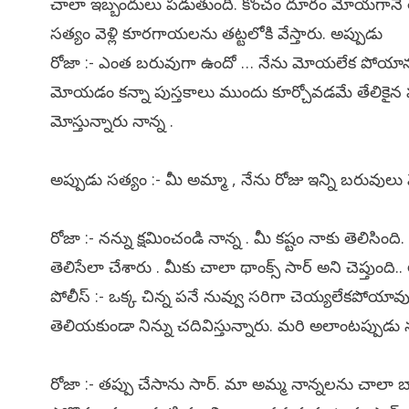
చాలా ఇబ్బందులు పడుతుంది. కొంచం దూరం మోయగానే తట్టన
సత్యం వెళ్లి కూరగాయలను తట్టలోకి వేస్తారు. అప్పుడు
రోజా :- ఎంత బరువుగా ఉందో … నేను మోయలేక పోయాను 
మోయడం కన్నా పుస్తకాలు ముందు కూర్చోవడమే తేలికైన 
మోస్తున్నారు నాన్న .
అప్పుడు సత్యం :- మీ అమ్మా , నేను రోజు ఇన్ని బరువులు మ
రోజా :- నన్ను క్షమించండి నాన్న . మీ కష్టం నాకు తెలిసింది
తెలిసేలా చేశారు . మీకు చాలా థాంక్స్ సార్ అని చెప్తుంది..
పోలీస్ :- ఒక్క చిన్న పనే నువ్వు సరిగా చెయ్యలేకపోయావు
తెలియకుండా నిన్ను చదివిస్తున్నారు. మరి అలాంటప్పుడు 
రోజా :- తప్పు చేసాను సార్. మా అమ్మ నాన్నలను చాలా 