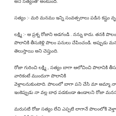
అని సత్యంతో అంటుంది.
సత్యం :- మరి మనము ఇన్ని సంవత్సరాలు పడిన కష్టం వృ
లక్ష్మి :- ఆ ప్రశ్న రోజాని అడగండి . నన్ను కాదు. తనకి ప
పొలానికి తీసుకెళ్లి పొలం పనులు చేపించండి. అప్పుడు
తెలుస్తాయి అని చెప్తుంది.
రోజా గురించి లక్ష్మి , సత్యం బాగా ఆలోచించి పొలానికి తీ
వారికంటే ముందుగా పొలానికి
వెళ్లాలనుకుంటాది. పొలంలో బాగా పని చేసి మా అమ్మా 
ఇంకెప్పుడు నా వల్ల బాధ పడకుండా ఉండాలని రోజా మన
మరుసటి రోజు సత్యం లేచి ఎప్పటి లాగానే పొలంలోకి వెళ్