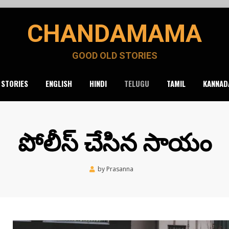
CHANDAMAMA
GOOD OLD STORIES
 STORIES
ENGLISH
HINDI
TELUGU
TAMIL
KANNAD
పోలీస్ చేసిన సాయం
Posted
by
Prasanna
November 5, 2020
on