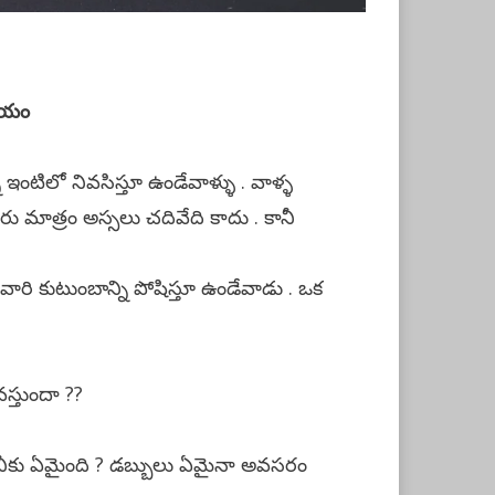
సాయం
న ఇంటిలో నివసిస్తూ ఉండేవాళ్ళు . వాళ్ళ
ురు మాత్రం అస్సలు చదివేది కాదు . కానీ
రి కుటుంబాన్ని పోషిస్తూ ఉండేవాడు . ఒక
స్తుందా ??
 నీకు ఏమైంది ? డబ్బులు ఏమైనా అవసరం