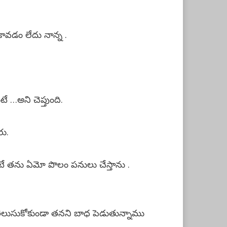
కావడం లేదు నాన్న .
ే …అని చెప్తుంది.
రు.
తుంటే తను ఏమో పొలం పనులు చేస్తాను .
ు తెలుసుకోకుండా తనని బాధ పెడుతున్నాము