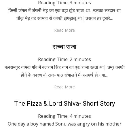
Reading Time:
3
minutes
किसी जंगल में जंगली भेड़ का एक बड़ा झूंड रहता था. उसका सरदार था
चीकू भेड़ वह स्वभाव से काफी झगड़ालू था| उसका हर दुसरे…
Read More
Posted
April 16, 2020
Hindi
सच्चा राजा
on
Reading Time:
2
minutes
बलरामपुर नामक गाँव में बलराम सिंह नाम का एक राजा रहता था| उम्र काफी
होने के कारण वो राज- पाठ संभालने में असमर्थ हो गया…
Read More
Posted
April 9, 2020
English
The Pizza & Lord Shiva- Short Story
on
Reading Time:
4
minutes
One day a boy named Sonu was angry on his mother