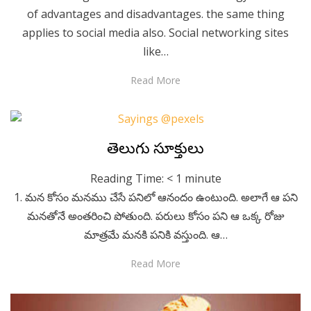
of advantages and disadvantages. the same thing
applies to social media also. Social networking sites
like…
Read More
Posted
July 16, 2020
Telugu
తెలుగు సూక్తులు
on
Reading Time:
< 1
minute
1. మన కోసం మనము చేసే పనిలో ఆనందం ఉంటుంది. అలాగే ఆ పని
మనతోనే అంతరించి పోతుంది. పరులు కోసం పని ఆ ఒక్క రోజు
మాత్రమే మనకి పనికి వస్తుంది. ఆ…
Read More