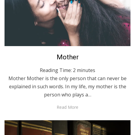
Posted
October 22, 2020
English
Mother
on
Reading Time:
2
minutes
Mother Mother is the only person that can never be
explained in such words. In my life, my mother is the
person who plays a…
Read More