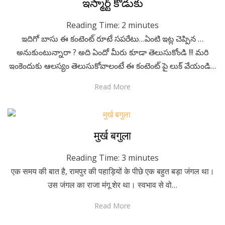
Posted
May 13, 2020
Telugu
ఇస్మార్ట్ కొడుకు
on
Reading Time:
2
minutes
ఇదిగో బాసు ఈ కంటెంట్ రూటే సపరేటు…ఏంటి ఇట్ల చెప్పిన …
అనుకుంటున్నారా ? అది ఏందో మీరు కూడా తెలుసుకోండి !!! మరి
ఇంకెందుకు ఆలస్యం తెలుసుకోవాలంటే ఈ కంటెంట్ పై లుక్ వేయండి…
Read More
Posted
May 5, 2020
Hindi
मुर्ख बगुला
on
Reading Time:
3
minutes
एक समय की बात है, रामपुर की पहाड़ियों के पीछे एक बहुत बड़ा जंगल था।
उस जंगल का राजा मंगू शेर था। स्वभाव से वो…
Read More