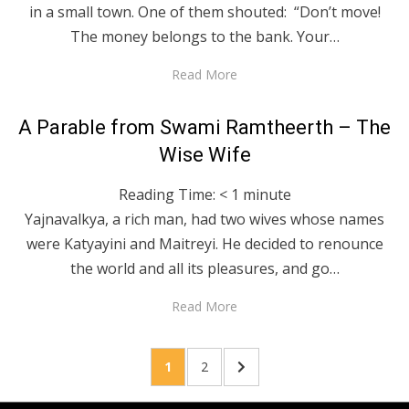
in a small town. One of them shouted: “Don’t move!
The money belongs to the bank. Your…
Read More
Posted
February 10, 2020
English
A Parable from Swami Ramtheerth – The
on
Wise Wife
Reading Time:
< 1
minute
Yajnavalkya, a rich man, had two wives whose names
were Katyayini and Maitreyi. He decided to renounce
the world and all its pleasures, and go…
Read More
Posts
PAGE
PAGE
NEXT
1
2
pagination
PAGE