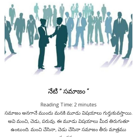
Posted
July 9, 2020
Telugu
నేటి ” సమాజం “
on
Reading Time:
2
minutes
సమాజం అనగానే ముందు మనకి మూడు విషయాలు గుర్తుకువస్తాయి.
అవి మంచి, చెడు, పరువు. ఈ మూడు విషయాలు మీద తిరుగుతూ
ఉంటుంది. మంచి చేసినా, చెడు చేసినా సమాజం తీరు మాత్రము