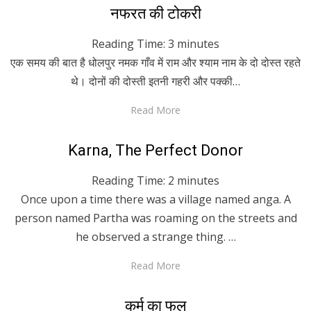
Posted
April 27, 2020
Hindi
नफरत की टोकरी
on
Reading Time:
3
minutes
एक समय की बात है धोलपुर नमक गाँव में राम और श्याम नाम के दो दोस्त रहते
थे। दोनों की दोस्ती इतनी गहरी और पक्की…
Read More
Posted
April 24, 2020
English
Karna, The Perfect Donor
on
Reading Time:
2
minutes
Once upon a time there was a village named anga. A
person named Partha was roaming on the streets and
he observed a strange thing. …
Read More
Posted
April 24, 2020
Hindi
कर्म का फल