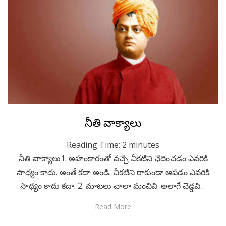
Posted
July 14, 2020
Telugu
నీతి వాక్యాలు
on
Reading Time:
2
minutes
నీతి వాక్యాలు1. అహంకారంతో వచ్చే చీకటిని ఛేదించడం ఎవరికి
సాధ్యం కాదు. అంతే కదా అండి. చీకటిని రాకుండా ఆపడం ఎవరికి
సాధ్యం కాదు కదా. 2. మాటలు చాలా మంచివి. అలాగే చెడ్డవి…
Read More