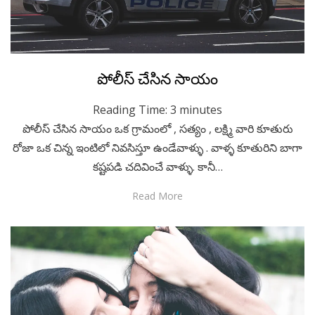
Posted
November 5, 2020
Telugu
పోలీస్ చేసిన సాయం
on
Reading Time:
3
minutes
పోలీస్ చేసిన సాయం ఒక గ్రామంలో , సత్యం , లక్ష్మి వారి కూతురు
రోజా ఒక చిన్న ఇంటిలో నివసిస్తూ ఉండేవాళ్ళు . వాళ్ళ కూతురిని బాగా
కష్టపడి చదివించే వాళ్ళు. కానీ…
Read More