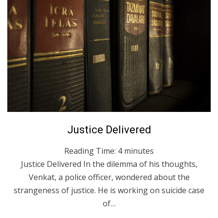
Posted
September 24, 2020
English
Justice Delivered
on
Reading Time:
4
minutes
Justice Delivered In the dilemma of his thoughts,
Venkat, a police officer, wondered about the
strangeness of justice. He is working on suicide case
of…