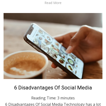
Read More
Posted
August 7, 2020
English
6 Disadvantages Of Social Media
on
Reading Time:
3
minutes
6 Disadvantages Of Social Media Technology has a lot