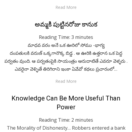
Read More
Posted
April 5, 2020
Telugu
అమ్మకి పుట్టినరోజు కానుక
on
Reading Time:
3
minutes
మాధవ వరం అనే ఒక ఊరిలో సోము -భాగ్య
దంపతులకి వరుణ్ ఒక్కగానొక్క బిడ్డ . ఆ ఊరికి ఉత్తరాన ఒక పెద్ద
పర్వతం వుంది. ఆ పర్వతంపైకి సాయంత్రం ఆరుదాటితే ఎవరూ వెళ్ళరు .
ఎవరైనా వెళ్ళితే తిరిగిరాని ఇంకా ఏవేవో కథలు ప్రచారంలో…
Read More
Posted
February 16, 2020
English
Knowledge Can Be More Useful Than
on
Power
Reading Time:
2
minutes
The Morality of Dishonesty… Robbers entered a bank