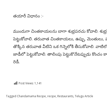
తయారీ విధానం :-
ముందుగా చింతకాయలను బాగా శుభ్రపరచు కోవాలి. శుభ్ర
పెట్టుకోవాలి. తరువాత చింతకాయలు, ఉప్పు, మెంతులు, పస
తొక్కిన తరువాత వీటిని ఒక గిన్నెలోకి తీసుకోవాలి. వాటిల
జాడీలో పెట్టుకోవాలి. తాలింపు పెట్టుకొనేటప్పుడు కొంచ
రెడీ.
Post Views:
1,141
Posted in
Tagged
Chandamama Recipe
Telugu
,
recipe
,
Restaurants
,
Telugu Article