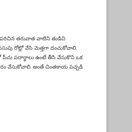
పరిచిన తరువాత వాటిని తుడిచి
ుపు రోట్లో వేసి మెత్తగా దంచుకోవాలి.
ో పీచు పదార్థాలు ఉంటే తీసి వేసుకొని ఒక
ం కారం వేసుకోవాలి. అంతే చింతకాయ పచ్చడి