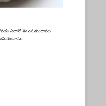
ుకోవడం ఎలానో తెలుసుకుందాము.
ెలుసుకుందాము.