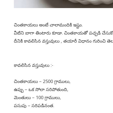
చింతకాయలు అంటే చాలామందికి ఇష్టం.
వీటిని బాగా తింటారు కూడా. చింతకాయతో పచ్చడి చేస
దీనికి కావలిసిన వస్తువులు , తయారీ విధానం గురించి త
కావలిసిన వస్తువులు :-
చింతకాయలు – 2500 గ్రాములు,
ఉప్పు – ఒక సోలా సరిపోతుంది,
మెంతులు – 100 గ్రాములు,
పసుపు – సరిపడినంత.