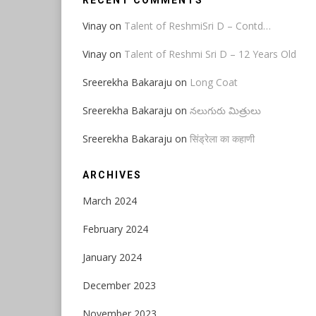
RECENT COMMENTS
Vinay
on
Talent of ReshmiSri D – Contd…
Vinay
on
Talent of Reshmi Sri D – 12 Years Old
Sreerekha Bakaraju
on
Long Coat
Sreerekha Bakaraju
on
నలుగురు మిత్రులు
Sreerekha Bakaraju
on
सिंड्रेला का कहाणी
ARCHIVES
March 2024
February 2024
January 2024
December 2023
November 2023