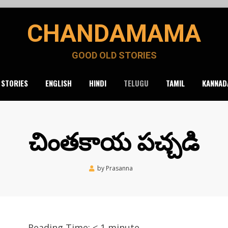
CHANDAMAMA
GOOD OLD STORIES
 STORIES
ENGLISH
HINDI
TELUGU
TAMIL
KANNAD
చింతకాయ పచ్చడి
Posted
by
Prasanna
June 9, 2020
on
Reading Time:
< 1
minute