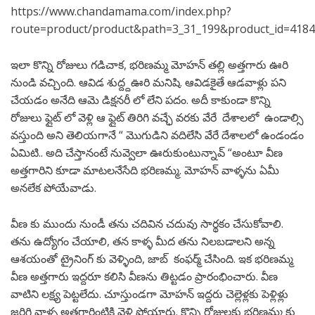
https://www.chandamama.com/index.php?
route=product/product&path=3_31_199&product_id=418
ఇలా కొన్ని రోజులు గడిచాక, భరిణమ్మ మోహన్ తల్లి అత్తగారు ఊరి
నుండి వచ్చింది. ఆవిడ శుద్ద్దఊరి మనిషి. ఆవిడకైతే ఆడవాళ్లు పని
చేయడం అనేది ఆమె డిక్షనరీ లో లేని పదం. అదీ కాకుండా కొన్ని
రోజులు ఫ్లైట్ లో వెళ్లి ఆ ఫ్లైట్ తిరిగి వచ్ఛే వరకు వేరే దేశాలలో ఉండాల్సి
వస్తుంది అని తెలియగానే “ మొగుడిని వదిలేసి వేరే దేశాలలో ఉండండం
ఏమిటి.. అది చేస్తానంటే నువ్వెలా ఊరుకుంటున్నావ్ “అంటూ వీణ
అత్తగారిని కూడా మాటలనేసేది భరిణమ్మ. మోహన్ వాళ్ళను ఏమీ
అనలేక పోయేవాడు.
వీణ కు ముందు నుండీ తను చదివిన చదువు సార్థకం చేసుకోవాలి.
తను ఉద్యోగం చేయాలి, తన కాళ్ళ మీద తను నిలబడాలని అన్న
ఆశయంతో ట్రైనింగ్ కు వెళ్ళింది, జాబ్ కంఫర్మ్ చేసింది. ఇక భరిణమ్మ
వీణ అత్తగారు ఇద్దరూ కలిసి వీణను తిట్టడం ప్రారంభించారు. వీణ
వాటిని లక్ష్య పెట్టలేదు. చూస్తుండగా మోహన్ ఇద్దరు చెల్లెళ్లకు పెళ్లిళ్లు
జరిగి వాళ్ళ అత్తగారింటికి వెళ్లి పోయారు. కొన్ని రోజులకు భరిణమ్మ కు