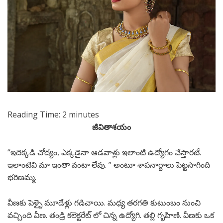
Reading Time:
2
minutes
జీవితాశయం
“ఇదెక్కడి చోద్యం, ఎక్కడైనా ఆడవాళ్లు ఇలాంటి ఉద్యోగం చేస్తారటే.
ఇలాంటివి మా ఇంతా వంటా లేవు. ” అంటూ శాపనార్ధాలు పెట్టసాగింది
భరిణమ్మ.
వీణకు పెళ్ళై మూడేళ్లు గడిచాయి. మధ్య తరగతి కుటుంబం నుంచి
వచ్చింది వీణ. తండ్రి కలెక్టరేట్ లో చిన్న ఉద్యోగి. తల్లి గృహిణి. వీణకు ఒక