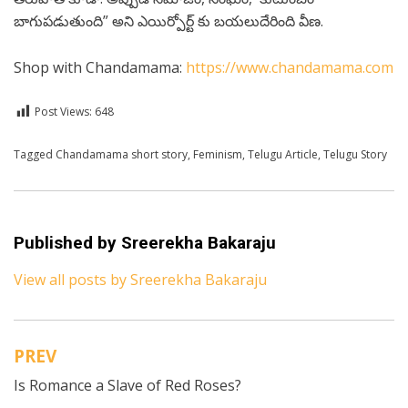
బాగుపడుతుంది” అని ఎయిర్పోర్ట్ కు బయలుదేరింది వీణ.
Shop with Chandamama:
https://www.chandamama.com
Post Views:
648
Posted in
Tagged
Chandamama short story
Telugu
,
Feminism
,
Telugu Article
,
Telugu Story
Published by
Sreerekha Bakaraju
View all posts by Sreerekha Bakaraju
PREV
Post
Is Romance a Slave of Red Roses?
navigation