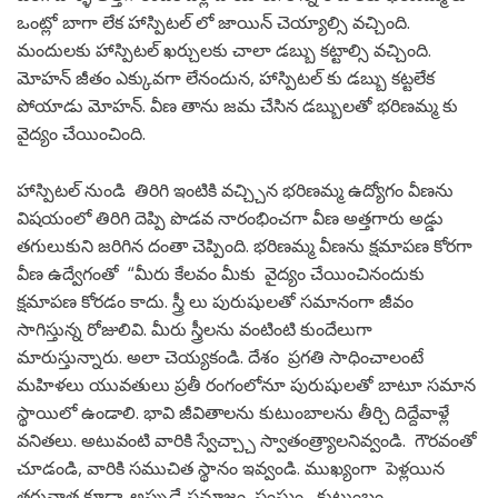
ఒంట్లో బాగా లేక హాస్పిటల్ లో జాయిన్ చెయ్యాల్సి వచ్చింది.
మందులకు హాస్పిటల్ ఖర్చులకు చాలా డబ్బు కట్టాల్సి వచ్చింది.
మోహన్ జీతం ఎక్కువగా లేనందున, హాస్పిటల్ కు డబ్బు కట్టలేక
పోయాడు మోహన్. వీణ తాను జమ చేసిన డబ్బులతో భరిణమ్మ కు
వైద్యం చేయించింది.
హాస్పిటల్ నుండి తిరిగి ఇంటికి వచ్చ్చిన భరిణమ్మ ఉద్యోగం వీణను
విషయంలో తిరిగి దెప్పి పొడవ నారంభించగా వీణ అత్తగారు అడ్డు
తగులుకుని జరిగిన దంతా చెప్పింది. భరిణమ్మ వీణను క్షమాపణ కోరగా
వీణ ఉద్వేగంతో “మీరు కేలవం మీకు వైద్యం చేయించినందుకు
క్షమాపణ కోరడం కాదు. స్త్రీ లు పురుషులతో సమానంగా జీవం
సాగిస్తున్న రోజులివి. మీరు స్త్రీలను వంటింటి కుందేలుగా
మారుస్తున్నారు. అలా చెయ్యకండి. దేశం ప్రగతి సాధించాలంటే
మహిళలు యువతులు ప్రతీ రంగంలోనూ పురుషులతో బాటూ సమాన
స్థాయిలో ఉండాలి. భావి జీవితాలను కుటుంబాలను తీర్చి దిద్దేవాళ్లే
వనితలు. అటువంటి వారికి స్వేచ్చ్చా స్వాతంత్ర్యాలనివ్వండి. గౌరవంతో
చూడండి, వారికి సముచిత స్థానం ఇవ్వండి. ముఖ్యంగా పెళ్లయిన
తరువాత కూడా. అప్పుడే సమాజం, సంఘం, కుటుంబం