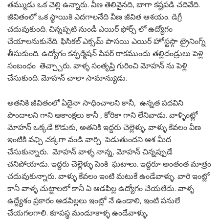
తమ్ముడు ఒక చెల్లి ఉన్నారు. వీణ తెలివైనది, బాగా కష్టపడి చదివేది.
జీవితంలో ఒక స్థాయికి ఎదగాలనేది వీణ జీవిత ఆశయం. డిగ్రీ
చదువుకుంది. చిన్నప్పటి నుండీ ఎయిర్ ఫోర్స్ లో ఉద్యోగం
చేయాలనుకునేది. ఫిసికల్ ఎక్సమ్ పాసయి ఎయిర్ హోస్టస్గా ట్రైనింగ్న్
తీసుకుంది. ఉద్యోగం కన్ఫర్మేషన్ పేపర్ రాకముందు తల్లిదండ్రులు పెళ్లి
సంబంధం తెచ్చ్చారు. వాళ్ళ సంతృప్తి గురించి మోహన్ ను పెళ్లి
చేసుకుంది. మోహన్ చాలా సామాన్యుడు.
అతనికి జీవితంలో ఏదైనా సాధించాలని కానీ, ఉన్నత పదవిని
పొందాలని గాని ఆకాంక్షలు కానీ , కోరికా గాని లేనివాడు. వాళ్ళింట్లో
మోహన్ ఒక్కడే కొడుకు, అతనికి ఇద్దరు చెల్లెళ్ళు. వాళ్ళు కేవలం వీణ
ఇంటికి వఛ్చి చక్కగా వండి వార్చి పెడుతుందని ఆశ మీద
చేసుకున్నారు. మోహన్ వాళ్ళ నాన్న, మోహన్ చిన్నప్పుడే
చనిపోయాడు. ఇద్దరు చెల్లెళ్ళు పెంకి ఘటాలు. ఇద్దరూ అంతంత మాత్రం
చదువుకున్నారు. వాళ్ళు కేవలం ఇంటి మటుకే ఉండేవాళ్ళు. వారి ఇంట్లో
కానీ వాళ్ళ చుట్టాలలో కానీ ఏ ఆడపిల్ల ఉద్యోగం చేయలేదు. వాళ్ళ
ఉద్ద్యేశం ప్రకారం ఆడపిల్లలు ఇంట్లో నే ఉండాలి, ఇంటి పనులే
చేయగలగాలి. కూపస్థ మండూకాళ్ళ ఉండేవాళ్ళు.