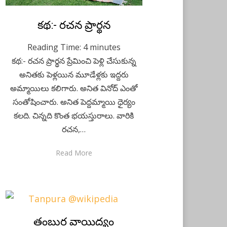
Posted
కథ:- రచన ప్రార్థన
March 20, 2023
Telugu
on
Reading Time:
4
minutes
కథ:- రచన ప్రార్థన ప్రేమించి పెళ్లి చేసుకున్న
అనితకు పెళ్లయిన మూడేళ్లకు ఇద్దరు
అమ్మాయిలు కలిగారు. అనిత వినోద్ ఎంతో
సంతోషించారు. అనిత పెద్దమ్మాయి ధైర్యం
కలది. చిన్నది కొంత భయస్తురాలు. వారికి
రచన,…
Read More
Posted
తంబుర వాయిద్యం
March 7, 2023
Telugu