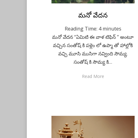
Posted
మనో వేదన
March 31, 2023
Telugu
on
Reading Time:
4
minutes
మనో వేదన “ఏమిటి ఈ వాళ టిఫిన్ ” అంటూ
వఛ్చిన సంతోష్ కి పళ్లెం లో ఉప్మా తో హాల్లోకి
వఛ్చి మూసి ముసిగా నవ్వింది సౌమ్య.
సంతోష్ కి సౌమ్య కి…
Read More