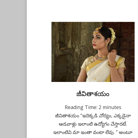
Posted
జీవితాశయం
April 30, 2023
Telugu
on
Reading Time:
2
minutes
జీవితాశయం “ఇదెక్కడి చోద్యం, ఎక్కడైనా
ఆడవాళ్లు ఇలాంటి ఉద్యోగం చేస్తారటే.
ఇలాంటివి మా ఇంతా వంటా లేవు. ” అంటూ