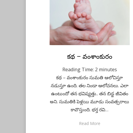
Posted
కథ – వంశాంకురం
May 31, 2023
Telugu
on
Reading Time:
2
minutes
కథ – వంశాంకురం సుమతి ఆలోచిస్తూ
నడుస్తూ ఉంది. తల నిండా ఆలోచనలు. ఎలా
ఉంటుందో తన భవిష్యత్తు.. తన బిడ్డ జీవితం
అని. సుమతికి పెళ్లయి మూడు సంవత్సరాలు
కావొస్తుంది. భర్త రవి…
Read More