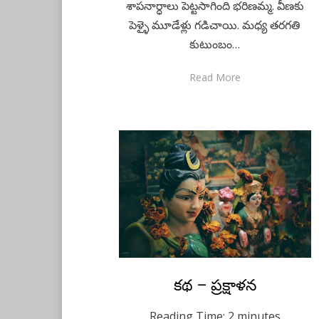
శాపనార్ధాలు పెట్టసాగింది భరిణమ్మ. వీణకు
పెళ్ళై మూడేళ్లు గడిచాయి. మధ్య తరగతి
కుటుంబం…
Read More
Posted
కథ – ప్రక్షాళన
April 11, 2023
Kids Stories
on
Reading Time:
2
minutes