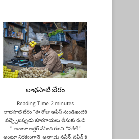
Posted
లాభసాటి బేరం
April 14, 2023
Telugu
on
Reading Time:
2
minutes
లాభసాటి బేరం “ఈ రోజు ఆఫీస్ నుండిఇంటికి
వచ్చ్చేటప్పుడు కూరగాయలు తీసుకు రండి
” అంటూ ఆర్డర్ వేసింది రజని. “సరేలే ”
అంటూ నిర్లక్ష్యంగానే అన్నాడు నవీన్. నవీన్ కి