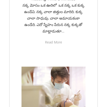
నక్క మోసం ఒక ఊరిలో ఒక నక్క ఒక కుక్క
ఉండేవి. నక్క చాలా జిత్తుల మారిది. కుక్క
చాలా సాధువు. చాలా అమాయకంకా
ఉండేది. ఎదో స్నేహం పేరున నక్క కుక్కతో
మాట్లాడుతూ…
Read More