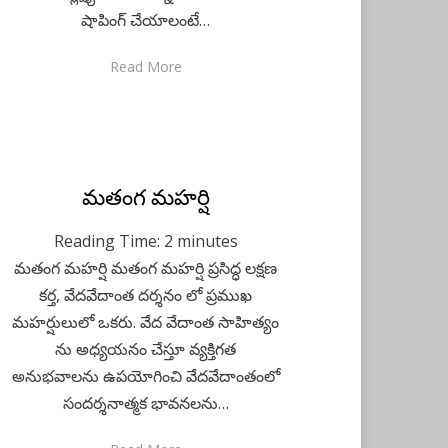
షాపింగ్ చేయాలంటే…
Read More
Posted
మతంగ మహర్షి
April 3, 2023
Telugu
on
Reading Time:
2
minutes
మతంగ మహర్షి మతంగ మహర్షి ప్రసిద్ధ లక్షణ
కర్త, వేదవేదాంత దర్శనం లో ప్రముఖ
మహర్షులులో ఒకరు. వేద వేదాంత సాహిత్యం
ను అధ్యయనం చేస్తూ వ్యక్తిగత
అనుభవాలను ఉపయోగించి వేదవేదాంతంలో
సందర్శనాత్మక భావనలను…