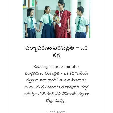
Posted
పర్యావరణం పరిశుభ్రత – ఒక
May 24, 2023
Kids Stories
on
కథ
Reading Time:
2
minutes
పర్యావరణం పరిశుభ్రత – ఒక కథ “ఒసేయ్
రత్తాలూ ఇలా రాయే” అంటూ పిలిచాడు
చంద్రం. చంద్రం ఊరిలో ఒక షావుకారి దగ్గర
బరువులు ఏతే కూలి పని చేసేవాడు. రత్తాలు
రోడ్లు ఊడ్చే…
Read More