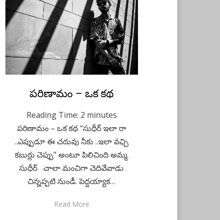
Posted
పరిణామం – ఒక కథ
May 7, 2023
Telugu
on
Reading Time:
2
minutes
పరిణామం – ఒక కథ “సుధీర్ ఇలా రా
..ఎప్పుడూ ఈ చదువు నీకు ..ఇలా వఛ్చి
కబుర్లు చెప్పు” అంటూ పిలిచింది అమ్మ.
సుధీర్ చాలా మంచిగా చెదివేవాడు
చిన్నప్పటి నుండీ. పెద్దయ్యాక…
Read More