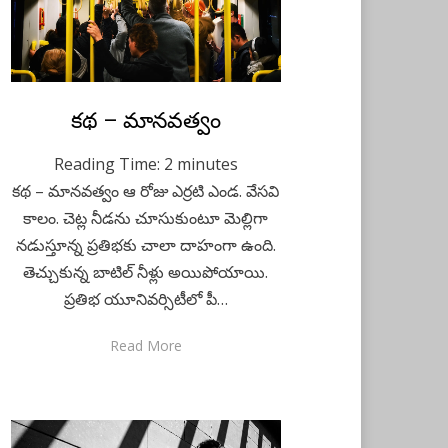
Posted
కథ – మానవత్వం
June 3, 2023
Kids Stories
on
Reading Time:
2
minutes
కథ – మానవత్వం ఆ రోజు ఎర్రటి ఎండ. వేసవి
కాలం. చెట్ల నీడను చూసుకుంటూ మెల్లిగా
నడుస్తూన్న ప్రతిభకు చాలా దాహంగా ఉంది.
తెచ్చుకున్న బాటిల్ నీళ్లు అయిపోయాయి.
ప్రతిభ యూనివర్సిటీలో పీ…
Read More