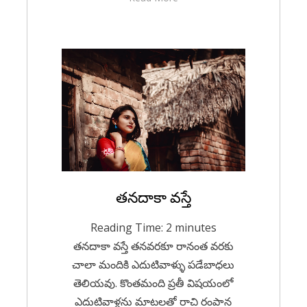
Posted
తనదాకా వస్తే
April 17, 2023
Telugu
on
Reading Time:
2
minutes
తనదాకా వస్తే తనవరకూ రానంత వరకు
చాలా మందికి ఎదుటివాళ్ళు పడేబాధలు
తెలియవు. కొంతమంది ప్రతీ విషయంలో
ఎదుటివాళ్లను మాటలతో రాచి రంపాన