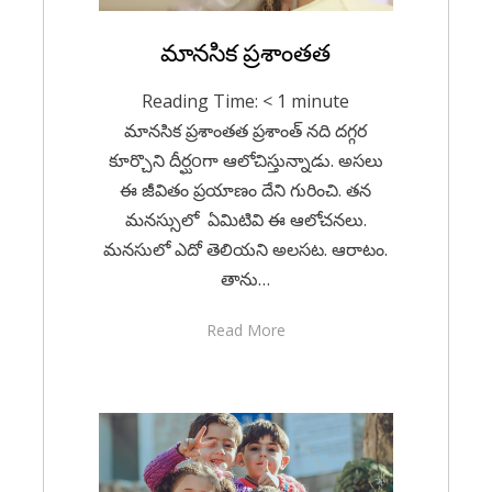
Posted
మానసిక ప్రశాంతత
March 27, 2023
Health
on
Reading Time:
< 1
minute
మానసిక ప్రశాంతత ప్రశాంత్ నది దగ్గర
కూర్చొని దీర్ఘoగా ఆలోచిస్తున్నాడు. అసలు
ఈ జీవితం ప్రయాణం దేని గురించి. తన
మనస్సులో ఏమిటివి ఈ ఆలోచనలు.
మనసులో ఎదో తెలియని అలసట. ఆరాటం.
తాను…
Read More