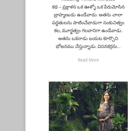
కథ – ప్రక్షాళన ఒక ఊళ్ళో ఒక పేరుమోసిన
బ్రాహ్మణుడు ఉండేవాడు. అతను చాలా
పద్దతులను పాటించేవాడుగా సంకుచిత్వం
కల, మూర్ఖత్వం గలవానిగా ఉండేవాడు.
అతను ఒకనాడు బయట కూర్చొని
భోజనము చేస్తున్నాడు. విసనకర్రను…
Read More