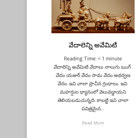
Posted
వేదాలెన్ని అవేమిటి
March 13, 2023
Telugu
on
Reading Time:
< 1
minute
వేదాలెన్ని అవేమిటి వేదాలు నాలుగు ఋగ్
వేదం యజుర్ వేదం సామ వేదం అథర్వణ
వేదం. ఇవి చాలా ప్రాచీన గ్రంధాలు. ఇవి
మహర్షుల ధ్యానంలో వెలువడ్డాయని
తెలియబడుచున్నది. కాబట్టి ఇవి చాలా
పవిత్రమైన…
Read More