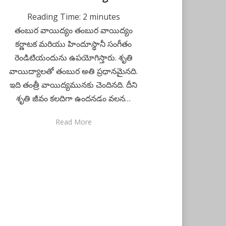
on
Reading Time:
2
minutes
తంబుర వాయిద్యం తంబుర వాయిద్యం
కర్ణాటక మరియు హిందూస్థానీ సంగీతం
రెండిటియందును ఉపయోగిస్తారు. శృతి
వాయిద్యాలతో తంబుర అతి ప్రధానమైనది.
ఇది తంత్రీ వాయిద్యమునకు చెందినది. దీని
శృతి జీవం కలదిగా ఉందనడం వలన…
Read More