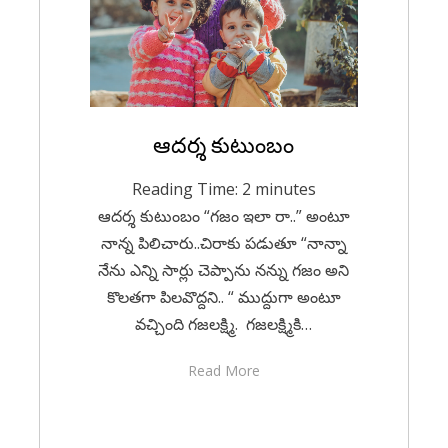
Posted
ఆదర్శ కుటుంబం
March 10, 2023
English
on
Reading Time:
2
minutes
ఆదర్శ కుటుంబం “గజం ఇలా రా..” అంటూ
నాన్న పిలిచారు..చిరాకు పడుతూ “నాన్నా
నేను ఎన్ని సార్లు చెప్పాను నన్ను గజం అని
కొలతగా పిలవొద్దని.. “ ముద్దుగా అంటూ
వచ్చింది గజలక్ష్మి. గజలక్ష్మికి…
Read More