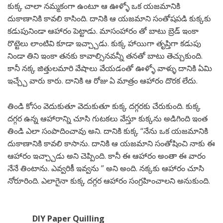
కుక్క చాలా నమ్మకంగా ఉంటూ ఆ ఊళ్ళో ఒక యజమానికి
దుకాణానికి కావలి కాసింది. దానికి ఆ యజమాని సంతోషపడి కుక్కకు
కడుపునిండా ఆహారం పెట్టాడు. మాసంహారం తో బాటు బ్రెడ్ ఇంకా
రొట్టెలు లాంటివి కూడా ఇచ్చ్చాడు. కుక్క హాయిగా తృప్తిగా కడుపు
నిండా తిని ఇంకా తనకు కావాల్సినవన్నీ తనతో బాటు తెచ్చుకుంది.
కానీ నక్క జిత్తులమారి వేషాలు వేయడంతో ఊళ్ళో వాళ్ళు దానికి ఏమి
ఇచ్చ్చే వారు కారు. దానికి ఆ రోజు ఏ మాత్రం ఆహారం దొరక లేదు.
తిండి కోసం వెదుకుతూ వెదుకుతూ కుక్క దగ్గరకు చేరుకుంది. కుక్క
దగ్గర ఉన్న ఆహారాన్ని చూసి గుటకలు వేస్తూ కుక్కను అడిగింది ఇంత
తిండి ఎలా సంపాదించావు అని. దానికి కుక్క “నేను ఒక యజమానికి
దుకాణానికి కావలి కాసాను. దానికి ఆ యజమాని సంతోషించి నాకు ఈ
ఆహారం ఇచ్చ్చాడు అని చెప్పింది. కానీ ఈ ఆహారం అంతా ఈ వారం
నేనే తింటాను. ఎవ్వరికీ ఇవ్వను ” అని అంది. నక్కకు ఆహారం చూసి
నోరూరింది. ఎలాగైనా కుక్క దగ్గర ఆహారం సంగ్రహించాలని అనుకుంది.
DIY Paper Quilling