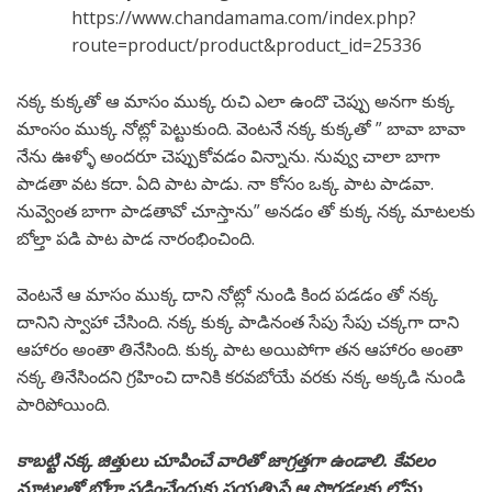
https://www.chandamama.com/index.php?
route=product/product&product_id=25336
నక్క కుక్కతో ఆ మాసం ముక్క రుచి ఎలా ఉందొ చెప్పు అనగా కుక్క
మాంసం ముక్క నోట్లో పెట్టుకుంది. వెంటనే నక్క కుక్కతో ” బావా బావా
నేను ఊళ్ళో అందరూ చెప్పుకోవడం విన్నాను. నువ్వు చాలా బాగా
పాడతా వట కదా. ఏది పాట పాడు. నా కోసం ఒక్క పాట పాడవా.
నువ్వెంత బాగా పాడతావో చూస్తాను” అనడం తో కుక్క నక్క మాటలకు
బోల్తా పడి పాట పాడ నారంభించింది.
వెంటనే ఆ మాసం ముక్క దాని నోట్లో నుండి కింద పడడం తో నక్క
దానిని స్వాహా చేసింది. నక్క కుక్క పాడినంత సేపు సేపు చక్కగా దాని
ఆహారం అంతా తినేసింది. కుక్క పాట అయిపోగా తన ఆహారం అంతా
నక్క తినేసిందని గ్రహించి దానికి కరవబోయే వరకు నక్క అక్కడి నుండి
పారిపోయింది.
కాబట్టి నక్క జిత్తులు చూపించే వారితో జాగ్రత్తగా ఉండాలి. కేవలం
మాటలతో బోల్తా పడించేందుకు ప్రయత్నిస్తే ఆ పొగడ్తలకు లోను