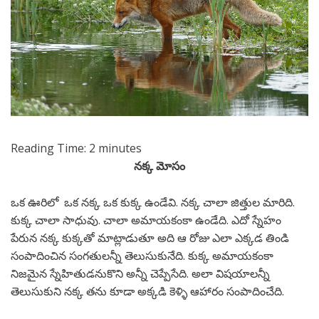
Reading Time:
2
minutes
నక్క మోసం
ఒక ఊరిలో ఒక నక్క ఒక కుక్క ఉండేవి. నక్క చాలా జిత్తుల మారిది.
కుక్క చాలా సాధువు. చాలా అమాయకంకా ఉండేది. ఎదో స్నేహం
పేరున నక్క కుక్కతో మాట్లాడుతూ అది ఆ రోజు ఎలా ఎక్కడ తిండి
సంపాదించిన సంగతులన్నీ తెలుసుకునేది. కుక్క అమాయకంకా
నిజమైన స్నేహితుడనుకొని అన్నీ చెప్పేసేది. అలా విషయాలన్నీ
తెలుసుకుని నక్క తను కూడా అక్కడి కెళ్ళి ఆహారం సంపాదించేది.