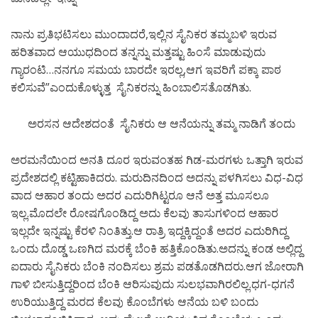
ನಾನು ಪ್ರತಿಭಟಿಸಲು ಮುಂದಾದರೆ,ಇಲ್ಲಿನ ಸೈನಿಕರ ತಮ್ಮಬಳಿ ಇರುವ
ಹರಿತವಾದ ಆಯುಧದಿಂದ ತನ್ನನ್ನು ಮತ್ತಷ್ಟು ಹಿಂಸೆ ಮಾಡುವುದು
ಗ್ಯಾರಂಟಿ…ನನಗೂ ಸಮಯ ಬಾರದೇ ಇರಲ್ಲ,ಆಗ ಇವರಿಗೆ ಪಕ್ಕಾ ಪಾಠ
ಕಲಿಸುವೆ”ಎಂದುಕೊಳ್ಳುತ್ತ ಸೈನಿಕರನ್ನು ಹಿಂಬಾಲಿಸತೊಡಗಿತು.
ಅರಸನ ಆದೇಶದಂತೆ ಸೈನಿಕರು ಆ ಆನೆಯನ್ನು ತಮ್ಮ ನಾಡಿಗೆ ತಂದು
ಅರಮನೆಯಿಂದ ಅನತಿ ದೂರ ಇರುವಂತಹ ಗಿಡ-ಮರಗಳು ಒತ್ತಾಗಿ ಇರುವ
ಪ್ರದೇಶದಲ್ಲಿ ಕಟ್ಟಿಹಾಕಿದರು. ಮರುದಿನದಿಂದ ಅದನ್ನು ಪಳಗಿಸಲು ವಿಧ-ವಿಧ
ವಾದ ಆಹಾರ ತಂದು ಅದರ ಎದುರಿಗಿಟ್ಟರೂ ಆನೆ ಅತ್ತ ಮೂಸಲೂ
ಇಲ್ಲ.ಮೊದಲೇ ರೋಷಗೊಂಡಿದ್ದ ಅದು ಕೆಲವು ತಾಸುಗಳಿಂದ ಆಹಾರ
ಇಲ್ಲದೇ ಇನ್ನಷ್ಟು ಕೆರಳಿ ನಿಂತಿತ್ತು.ಆ ರಾತ್ರಿ ಇದ್ದಕ್ಕಿದ್ದಂತೆ ಅದರ ಎದುರಿಗಿದ್ದ
ಒಂದು ದೊಡ್ಡ ಒಣಗಿದ ಮರಕ್ಕೆ ಬೆಂಕಿ ಹತ್ತಿಕೊಂಡಿತು.ಅದನ್ನು ಕಂಡ ಅಲ್ಲಿದ್ದ
ಐದಾರು ಸೈನಿಕರು ಬೆಂಕಿ ನಂದಿಸಲು ಶ್ರಮ ಪಡತೊಡಗಿದರು.ಆಗ ಜೋರಾಗಿ
ಗಾಳಿ ಬೀಸುತ್ತಿದ್ದರಿಂದ ಬೆಂಕಿ ಆರಿಸುವುದು ಸುಲಭವಾಗಿರಲಿಲ್ಲ.ಧಗ-ಧಗನೆ
ಉರಿಯುತ್ತಿದ್ದ ಮರದ ಕೆಲವು ಕೊಂಬೆಗಳು ಆನೆಯ ಬಳಿ ಬಂದು