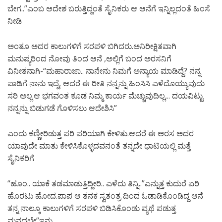
ಬೇಗ..”ಎಂಬ ಆದೇಶ ಬರುತ್ತಿದ್ದಂತೆ ಸೈನಿಕರು ಆ ಆನೆಗೆ ಇನ್ನಿಲ್ಲದಂತೆ ಹಿಂಸೆ
ನೀಡಿ
ಅಂತೂ ಅದರ ಕಾಲುಗಳಿಗೆ ಸರಪಳಿ ಬಿಗಿದರು.ಅನಿರೀಕ್ಷಿತವಾಗಿ
ಮನುಷ್ಯರಿಂದ ನೋವು ತಿಂದ ಆನೆ ,ಅಲ್ಲಿಗೆ ಬಂದ ಅರಸನಿಗೆ
ವಿನೀತನಾಗಿ-“ಮಹಾರಾಜಾ.. ನಾನೇನು ನಿಮಗೆ ಅನ್ಯಾಯ ಮಾಡಿದ್ದೆ? ನನ್ನ
ಪಾಡಿಗೆ ನಾನು ಇದ್ದೆ, ಆದರೆ ಈ ರೀತಿ ನನ್ನನ್ನು ಹಿಂಸಿಸಿ ಎಳೆದೊಯ್ಯುವುದು
ಸರಿ ಅಲ್ಲ.ಆ ಭಗವಂತ ಕೂಡ ನಿಮ್ಮ ಕಾರ್ಯ ಮೆಚ್ಚುವುದಿಲ್ಲ,.. ದಯವಿಟ್ಟು
ನನ್ನನ್ನು ಬಿಡುಗಡೆ ಗೊಳಿಸಲು ಆದೇಶಿಸಿ”
ಎಂದು ಕಣ್ಣೀರಿಡುತ್ತ ಪರಿ ಪರಿಯಾಗಿ ಕೇಳಿತು.ಆದರೆ ಈ ಅರಸ ಅದರ
ಯಾವುದೇ ಮಾತು ಕೇಳಿಸಿಕೊಳ್ಳದವನಂತೆ ತನ್ನದೇ ಧಾಟಿಯಲ್ಲಿ ಮತ್ತೆ
ಸೈನಿಕರಿಗೆ
“ಹೂಂ.. ಯಾಕೆ ತಡಮಾಡುತ್ತಿದ್ದೀರಿ.. ಎಳೆದು ತಿನ್ನಿ..”ಎನ್ನುತ್ತ ಕುದುರೆ ಏರಿ
ಹೊರಟು ಹೋದ.ಪಾಪ ಆ ತನಕ ಸ್ವತಂತ್ರ ದಿಂದ ಓಡಾಡಿಕೊಂಡಿದ್ದ ಆನೆ
ತನ್ನ ನಾಲ್ಕೂ ಕಾಲುಗಳಿಗೆ ಸರಪಳಿ ಬಿಡಿಸಿಕೊಂಡು ವ್ಯಥೆ ಪಡುತ್ತ
ಮನದಲ್ಲೇ”ಇನ್ನು