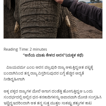
Reading Time:
2
minutes
“ಆನೆಯ ಮಾತು ಕೇಳದ ಅರಸ”(ಮಕ್ಕಳ ಕಥೆ)
ವಿಜಯವರ್ಮ ಎಂಬ ಅರಸ ವಜ್ರಪುರಿ ರಾಜ್ಯ ಆಳುತ್ತಿದ್ದ.ಆತ ಪಟ್ಟಕ್ಕೆ
ಬಂದಾಗಿನಿಂದ ತನ್ನ ರಾಜ್ಯ ವಿಸ್ತರಿಸುವುದರ ಬಗ್ಗೆ ಹೆಚ್ಚಿನ ಆದ್ಯತೆ
ನೀಡಿದ್ದ.ಹೀಗಾಗಿ
ಅಕ್ಕ ಪಕ್ಕದ ರಾಜ್ಯಗಳ ಮೇಲೆ ಆಗಾಗ ದಂಡೆತ್ತಿ ಹೋಗುತ್ತಿದ್ದ.ಆ ಒಂದು
ಸಂದರ್ಭದಲ್ಲಿ ಅಲ್ಲಿನ ಧನ-ಕನಕಾದಿಗಳನ್ನು ಅಪಾರವಾಗಿ ದೋಚಿ ಸಂಗ್ರಹಿಸಿ
ಇಟ್ಟಿದ್ದ.ಇದರಿಂದಾಗಿ ಆತ ತನ್ನ ಸುತ್ತ ಮುತ್ತಲ ಸಾಕಷ್ಟು ಶತ್ರುಗಳ ಕಾಟ