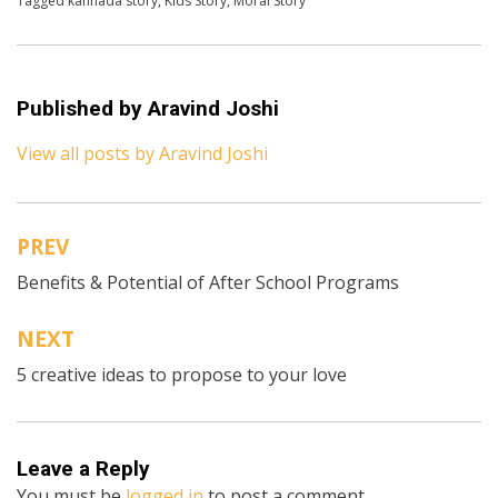
Posted in
Tagged
kannada story
Kannada
,
Kids Stories
,
Kids Story
,
Moral Story
Published by
Aravind Joshi
View all posts by Aravind Joshi
PREV
Post
Benefits & Potential of After School Programs
navigation
NEXT
5 creative ideas to propose to your love
Leave a Reply
You must be
logged in
to post a comment.