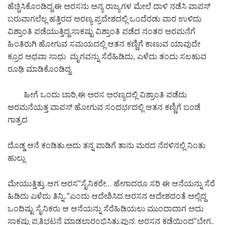
ಹೆಚ್ಚಿಸಿಕೊಂಡಿದ್ದ.ಈ ಅರಸನು ಅನ್ಯ ರಾಜ್ಯಗಳ ಮೇಲೆ ದಾಳಿ ನಡೆಸಿ ವಾಪಸ್
ಬರುವಾಗಲೆಲ್ಲ ಹತ್ತಿರದ ಅರಣ್ಯ ಪ್ರದೇಶದಲ್ಲಿ ಒಂದೆರಡು ವಾರ ಉಳಿದು
ವಿಶ್ರಾಂತಿ ಪಡೆಯುತ್ತಿದ್ದ.ಸಾಕಷ್ಟು ವಿಶ್ರಾಂತಿ ಪಡೆದ ನಂತರ ಅರಮನೆಗೆ
ಹಿಂತಿರುಗಿ ಹೋಗುವ ಸಮಯದಲ್ಲಿ ಆತನ ಕಣ್ಣಿಗೆ ಕಾಣುವ ಯಾವುದೇ
ಕ್ರೂರ ಅಥವಾ ಸಾಧು ಮೃಗವನ್ನು ಸೆರೆಹಿಡಿದು, ಎಳೆದು ತಂದು ಸಲಹುವ
ರೂಢಿ ಮಾಡಿಕೊಂಡಿದ್ದ.
ಹೀಗೆ ಒಂದು ಬಾರಿ,ಈ ಅರಸ ಅರಣ್ಯದಲ್ಲಿ ವಿಶ್ರಾಂತಿ ಪಡೆದು
ಅರಮನೆಯತ್ತ ವಾಪಸ್ ಹೋಗುವ ಸಂದರ್ಭದಲ್ಲಿ ಆತನ ಕಣ್ಣಿಗೆ ಬಂಡೆ
ಗಾತ್ರದ
ದೊಡ್ಡ ಆನೆ ಕಂಡಿತು.ಅದು ತನ್ನ ಪಾಡಿಗೆ ತಾನು ಮರದ ನೆರಳಿನಲ್ಲಿ ನಿಂತು
ಹುಲ್ಲು
ಮೇಯುತ್ತಿತ್ತು..ಆಗ ಅರಸ”ಸೈನಿಕರೇ… ಹೇಗಾದರೂ ಸರಿ ಈ ಆನೆಯನ್ನು ಸೆರೆ
ಹಿಡಿದು ಎಳೆದು ತಿನ್ನಿ..”ಎಂದು ಆದೇಶಿಸಿದ.ಅರಸನ ಆದೇಶದಂತೆ ಅಲ್ಲಿದ್ದ
ಒಂದಿಷ್ಟು ಸೈನಿಕರು ಆ ಆನೆಯನ್ನು ಸೆರೆಹಿಡಿಯಲು ಮುಂದಾದಾಗ ಅದು
ಸಾಕಷ್ಟು ಪ್ರತಿಭಟನೆ ಮಾಡಲಾರಂಭಿಸಿತು.ಪುನ: ಅರಸನ ಕಡೆಯಿಂದ”ಬೇಗ..