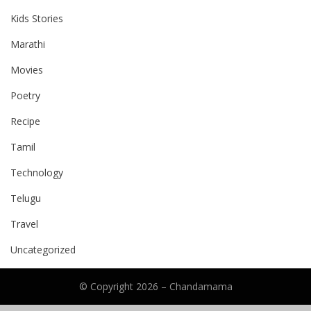
Kids Stories
Marathi
Movies
Poetry
Recipe
Tamil
Technology
Telugu
Travel
Uncategorized
© Copyright 2026 –
Chandamama
Anther Theme by
DesignOrbital
⋅
Powered by
WordPress