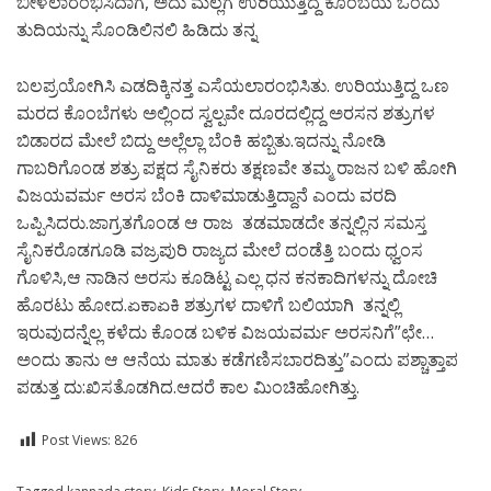
ಬೀಳಲಾರಂಭಿಸಿದಾಗ, ಅದು ಮೆಲ್ಲಗೆ ಉರಿಯುತ್ತಿದ್ದ ಕೊಂಬೆಯ ಒಂದು
ತುದಿಯನ್ನು ಸೊಂಡಿಲಿನಲಿ ಹಿಡಿದು ತನ್ನ
ಬಲಪ್ರಯೋಗಿಸಿ ಎಡದಿಕ್ಕಿನತ್ತ ಎಸೆಯಲಾರಂಭಿಸಿತು. ಉರಿಯುತ್ತಿದ್ದ ಒಣ
ಮರದ ಕೊಂಬೆಗಳು ಅಲ್ಲಿಂದ ಸ್ವಲ್ಪವೇ ದೂರದಲ್ಲಿದ್ದ ಅರಸನ ಶತ್ರುಗಳ
ಬಿಡಾರದ ಮೇಲೆ ಬಿದ್ದು ಅಲ್ಲೆಲ್ಲಾ ಬೆಂಕಿ ಹಬ್ಬಿತು.ಇದನ್ನು ನೋಡಿ
ಗಾಬರಿಗೊಂಡ ಶತ್ರು ಪಕ್ಷದ ಸೈನಿಕರು ತಕ್ಷಣವೇ ತಮ್ಮ ರಾಜನ ಬಳಿ ಹೋಗಿ
ವಿಜಯವರ್ಮ ಅರಸ ಬೆಂಕಿ ದಾಳಿಮಾಡುತ್ತಿದ್ದಾನೆ ಎಂದು ವರದಿ
ಒಪ್ಪಿಸಿದರು.ಜಾಗ್ರತಗೊಂಡ ಆ ರಾಜ ತಡಮಾಡದೇ ತನ್ನಲ್ಲಿನ ಸಮಸ್ತ
ಸೈನಿಕರೊಡಗೂಡಿ ವಜ್ರಪುರಿ ರಾಜ್ಯದ ಮೇಲೆ ದಂಡೆತ್ತಿ ಬಂದು ಧ್ವಂಸ
ಗೊಳಿಸಿ,ಆ ನಾಡಿನ ಅರಸು ಕೂಡಿಟ್ಟ ಎಲ್ಲ ಧನ ಕನಕಾದಿಗಳನ್ನು ದೋಚಿ
ಹೊರಟು ಹೋದ.ಏಕಾಏಕಿ ಶತ್ರುಗಳ ದಾಳಿಗೆ ಬಲಿಯಾಗಿ ತನ್ನಲ್ಲಿ
ಇರುವುದನ್ನೆಲ್ಲ ಕಳೆದು ಕೊಂಡ ಬಳಿಕ ವಿಜಯವರ್ಮ ಅರಸನಿಗೆ”ಛೇ…
ಅಂದು ತಾನು ಆ ಆನೆಯ ಮಾತು ಕಡೆಗಣಿಸಬಾರದಿತ್ತು”ಎಂದು ಪಶ್ಚಾತ್ತಾಪ
ಪಡುತ್ತ ದು:ಖಿಸತೊಡಗಿದ.ಆದರೆ ಕಾಲ ಮಿಂಚಿಹೋಗಿತ್ತು.
Post Views:
826