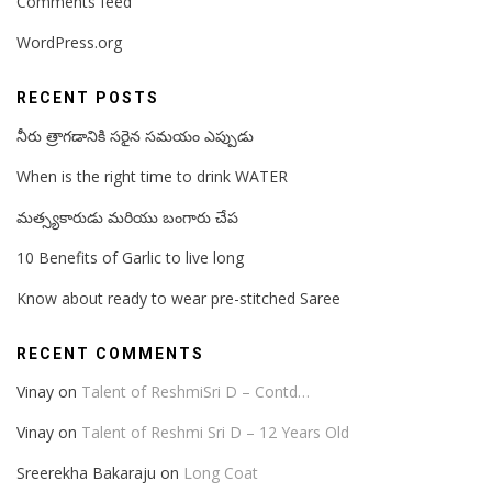
Comments feed
WordPress.org
RECENT POSTS
నీరు త్రాగడానికి సరైన సమయం ఎప్పుడు
When is the right time to drink WATER
మత్స్యకారుడు మరియు బంగారు చేప
10 Benefits of Garlic to live long
Know about ready to wear pre-stitched Saree
RECENT COMMENTS
Vinay
on
Talent of ReshmiSri D – Contd…
Vinay
on
Talent of Reshmi Sri D – 12 Years Old
Sreerekha Bakaraju
on
Long Coat