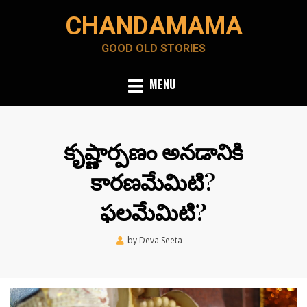
Skip
CHANDAMAMA
to
content
GOOD OLD STORIES
MENU
కృష్ణార్పణం అనడానికి
కారణమేమిటి?
ఫలమేమిటి?
Posted
by
Deva Seeta
December 12, 2021
on