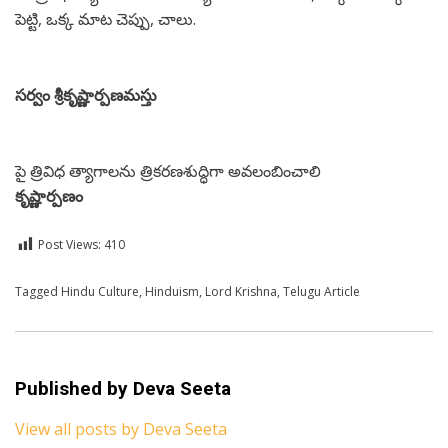
పెట్టి, ఒక్క మాట చెప్పు, చాలు.
సర్వం శ్రీకృష్ణార్పణమస్తు
పై త్రివిధ త్యాగాలను త్రికరణశుద్ధిగా అవలంబించాలి
కృష్ణార్పణం
Post Views:
410
Posted in
Tagged
Hindu Culture
Telugu
,
Hinduism
,
Lord Krishna
,
Telugu Article
Published by
Deva Seeta
View all posts by Deva Seeta