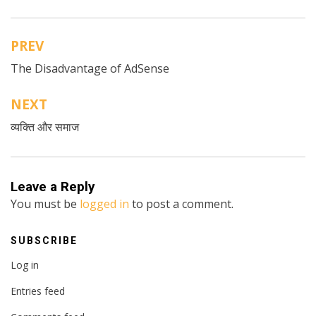
PREV
Post
The Disadvantage of AdSense
navigation
NEXT
व्यक्ति और समाज
Leave a Reply
You must be
logged in
to post a comment.
SUBSCRIBE
Log in
Entries feed