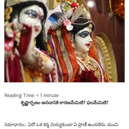
Reading Time:
< 1
minute
కృష్ణార్పణం అనడానికి కారణమేమిటి? ఫలమేమిటి?
సమాధానం;- ఏదో ఒక కర్మ చెయ్యకుండా ఏ ప్రాణీ ఉండలేదు. మంచి