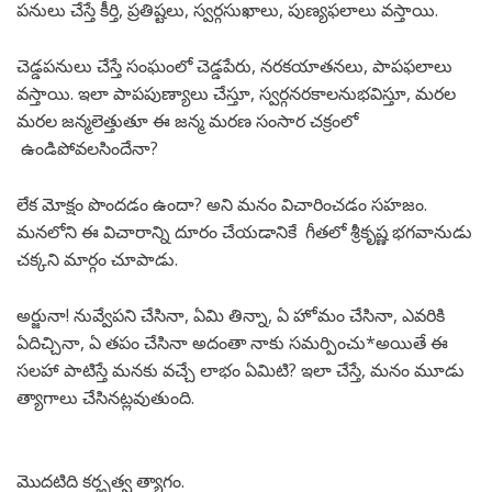
పనులు చేస్తే కీర్తి, ప్రతిష్టలు, స్వర్గసుఖాలు, పుణ్యఫలాలు వస్తాయి.
చెడ్డపనులు చేస్తే సంఘంలో చెడ్డపేరు, నరకయాతనలు, పాపఫలాలు
వస్తాయి. ఇలా పాపపుణ్యాలు చేస్తూ, స్వర్గనరకాలనుభవిస్తూ, మరల
మరల జన్మలెత్తుతూ ఈ జన్మ మరణ సంసార చక్రంలో
ఉండిపోవలసిందేనా?
లేక మోక్షం పొందడం ఉందా? అని మనం విచారించడం సహజం.
మనలోని ఈ విచారాన్ని దూరం చేయడానికే గీతలో శ్రీకృష్ణ భగవానుడు
చక్కని మార్గం చూపాడు.
అర్జునా! నువ్వేపని చేసినా, ఏమి తిన్నా, ఏ హోమం చేసినా, ఎవరికి
ఏదిచ్చినా, ఏ తపం చేసినా అదంతా నాకు సమర్పించు*అయితే ఈ
సలహా పాటిస్తే మనకు వచ్చే లాభం ఏమిటి? ఇలా చేస్తే, మనం మూడు
త్యాగాలు చేసినట్లవుతుంది.
మొదటిది కర్తృత్వ త్యాగం.