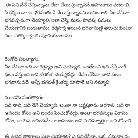
ఈ పని నేనే చేస్తున్నాను లేదా చేయిస్తున్నాననే అహంకారం వదలాలి.
ఏ కర్మయినా ఆ భగవంతుడే చేయిస్తున్నాడని భావించాలి. ఏం చేసినా
భగవత్పరంగా చెయ్యాలి. ఇలా చేస్తే, మనం పాపపు పనులు
చేయడానికి జంకుతాము. కర్మసాక్షి అయిన భగవానుణ్ణి తలుచుకుంటూ
సదా సత్కార్యాలకు పూనుకుంటాము.
రెండోది ఫలత్యాగం.
ఏం చేసినా ఇది నా కర్తవ్యం అని చెయ్యాలి. అంతేగాని ఇది చేస్తే నాకీ
ఫలం వస్తుంది అని కోరికతో చెయ్యవద్దు. నేనేం చేసినా దాని ఫలం
భగవానుడిదే. అన్నీ భగవత్ కైంకర్య రూపాలే అని నమ్మాలి.
మూడోది సంగత్యాగం.
ఇది నాది, ఇది నేనే చెయ్యాలి. అంతా నా ఇష్టప్రకారం జరగాలి. ఇది నా
ఆనందం కోసం అని బంధం పెంచుకోవద్దు. అంతా భగవన్ముఖ వికాసం
కోసం, ఆయన ఆనందమే నా ఆనందం అని మనస్ఫూర్తిగా అనుకోవాలి.
ఈ త్రివిధ త్యాగాలు ఎలా చెయ్యాలి? ఏ పనిచేసినా, ఒక్క నమస్కారం