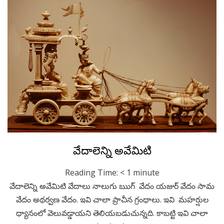
Posted
March 13, 2023
Telugu
వేదాలెన్ని అవేమిటి
on
Reading Time:
< 1
minute
వేదాలెన్ని అవేమిటి వేదాలు నాలుగు ఋగ్ వేదం యజుర్ వేదం సామ
వేదం అథర్వణ వేదం. ఇవి చాలా ప్రాచీన గ్రంధాలు. ఇవి మహర్షుల
ధ్యానంలో వెలువడ్డాయని తెలియబడుచున్నది. కాబట్టి ఇవి చాలా