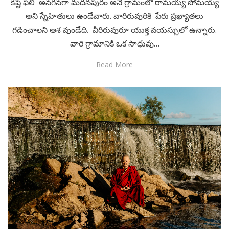
కష్టే ఫలి అనగనగా మదనపురం అనే గ్రామంలో రామయ్య సోమయ్య
అని స్నేహితులు ఉండేవారు. వారిరువురికి పేరు ప్రఖ్యాతలు
గడించాలని ఆశ వుండేది. వీరిరువురూ యుక్త వయస్సులో ఉన్నారు.
వారి గ్రామానికి ఒక సాధువు…
Read More