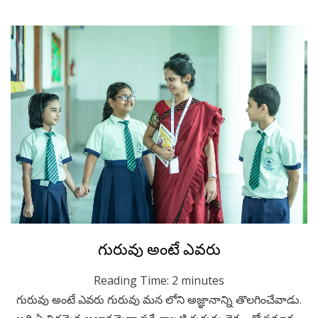
Posted
January 4, 2023
Telugu
గురువు అంటే ఎవరు
on
Reading Time:
2
minutes
గురువు అంటే ఎవరు గురువు మన లోని అజ్ఞానాన్ని తొలగించేవాడు.