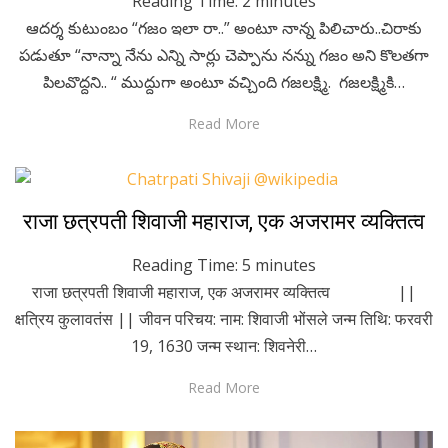
Reading Time:
2
minutes
ఆదర్శ కుటుంబం “గజం ఇలా రా..” అంటూ నాన్న పిలిచారు..చిరాకు
పడుతూ “నాన్నా నేను ఎన్ని సార్లు చెప్పాను నన్ను గజం అని కొలతగా
పిలవొద్దని.. “ ముద్దుగా అంటూ వచ్చింది గజలక్ష్మి. గజలక్ష్మికి…
Read More
Posted
February 28, 2023
Kids Stories
राजा छत्रपती शिवाजी महाराज, एक अजरामर व्यक्तित्व
on
Reading Time:
5
minutes
राजा छत्रपती शिवाजी महाराज, एक अजरामर व्यक्तित्व ||
क्षत्रिय कुलावतंस || जीवन परिचय: नाम: शिवाजी भोंसले जन्म तिथि: फरवरी
19, 1630 जन्म स्थान: शिवनेरी…
Read More