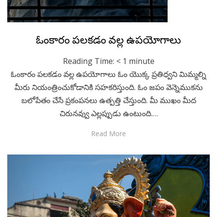
Posted
December 7, 2022
Telugu
ఓంకారం పలకడం వల్ల ఉపయోగాలు
on
Reading Time:
< 1
minute
ఓంకారం పలకడం వల్ల ఉపయోగాలు ఓం యొక్క ప్రతిధ్వని మిమ్మల్ని
మీరు నియంత్రించుకోడానికి సహకరిస్తుంది. ఓం జపం వెన్నెముకను
బలోపేతం చేసే ప్రకంపనలు ఉత్పత్తి చేస్తుంది. మీ ముఖం మీద
చిరునవ్వు ఎల్లప్పుడు ఉంటుంది.…
Read More