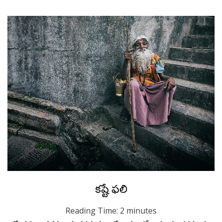
Posted
August 28, 2022
Kids Stories
కష్టే ఫలి
on
Reading Time:
2
minutes