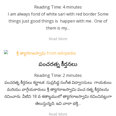
Reading Time:
4
minutes
I am always fond of white sari with red border Some
things just good things is happen with me . One of
them is my…
Read More
Posted
January 20, 2023
Telugu
పంచరత్న కీర్తనలు
on
Reading Time:
2
minutes
పంచరత్న కీర్తనలు కర్ణాటక సుప్రసిద్ధ సంగీత విద్వాoసులు గాయకులు
మరియు వాగ్గేయకారులు శ్రీ త్యాగరాజస్వామి పంచ రత్న కీర్తనలను
రచించారు. వీటిని 18 వ శతాబ్దములో త్యాగరాజస్వామి రచించినట్లుగా
తెలుస్తున్నది. ఇవి చాలా భక్తి…
Read More