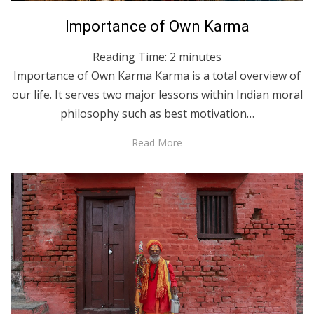
Posted
July 5, 2022
English
Importance of Own Karma
on
Reading Time:
2
minutes
Importance of Own Karma Karma is a total overview of
our life. It serves two major lessons within Indian moral
philosophy such as best motivation…
Read More