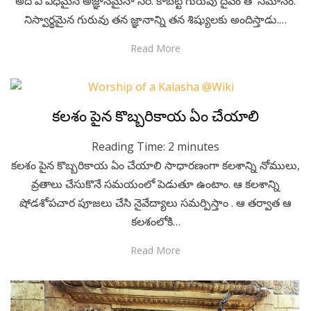
అది ఏ విధమైన అజ్ఞానమైనా సరే. కాబట్టి గురువు దైవం తో సమానం.
నిస్వార్థమైన గురువు తన జ్ఞానాన్ని తన శిష్యులకు అందిస్తాడు.…
Read More
Posted
December 27, 2022
Telugu
కలశం పైన కొబ్బరికాయ ఏం చేయాలి
on
Reading Time:
2
minutes
కలశం పైన కొబ్బరికాయ ఏం చేయాలి సాధారణంగా కలశాన్ని నోములు,
వ్రతాలు చేసుకొనే సమయంలో పెడుతూ ఉంటాం. ఆ కలశాన్ని
షోడశోపచార పూజలు చేసి నైవేద్యాలు సమర్పిస్తాం . ఆ తర్వాత ఆ
కలశంలోకి…
Read More