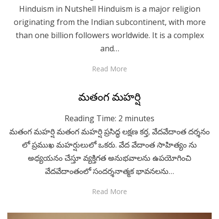
Hinduism in Nutshell Hinduism is a major religion
originating from the Indian subcontinent, with more
than one billion followers worldwide. It is a complex
and…
Read More
Posted
April 3, 2023
Telugu
మతంగ మహర్షి
on
Reading Time:
2
minutes
మతంగ మహర్షి మతంగ మహర్షి ప్రసిద్ధ లక్షణ కర్త, వేదవేదాంత దర్శనం
లో ప్రముఖ మహర్షులులో ఒకరు. వేద వేదాంత సాహిత్యం ను
అధ్యయనం చేస్తూ వ్యక్తిగత అనుభవాలను ఉపయోగించి
వేదవేదాంతంలో సందర్శనాత్మక భావనలను…
Read More