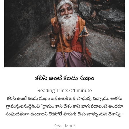
Posted
September 28, 2022
Kids Stories
కలిసి ఉంటే కలదు సుఖం
on
Reading Time:
< 1
minute
కలిసి ఉంటే కలదు సుఖం ఒక ఊరికి ఒక సాధువు వచ్చాడు. అతను
గ్రామస్తులనుద్దేశించి “గ్రామం కానీ దేశం కానీ బాగుపడాలంటే అందరూ
సంఘటితంగా ఉండాలని లేకపోతే పొరుగు దేశం వాళ్ళు మన దేశాన్ని…
Read More