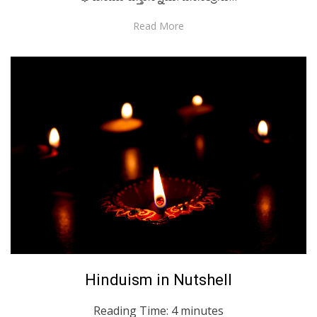
Read More
Posted
April 5, 2023
English
Hinduism in Nutshell
on
Reading Time:
4
minutes