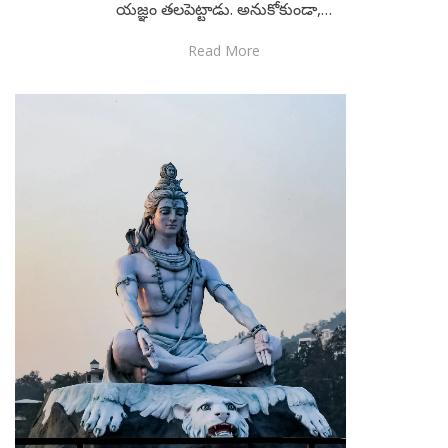
యజ్ఞం తలపెట్టాడు. అనుకోకుండా,…
Read More