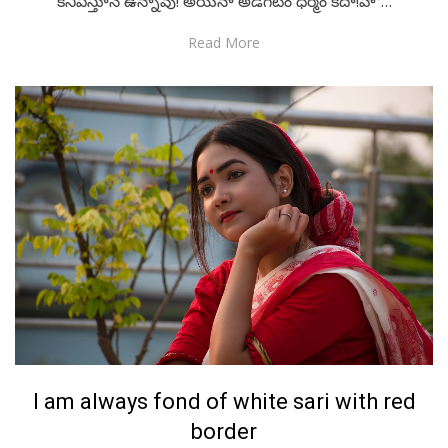
కనిపిస్తూనే ఉన్నావు! అయినా అడగటం ధర్మం కదా!హౌ…
Read More
Posted
February 15, 2023
English
I am always fond of white sari with red
on
border