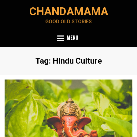
Skip
CHANDAMAMA
to
content
GOOD OLD STORIES
MENU
Tag
:
Hindu Culture