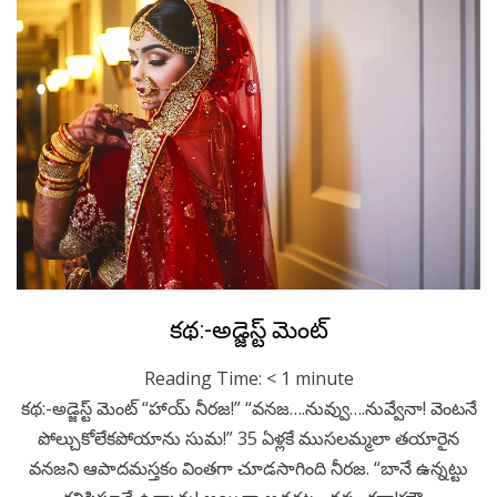
Posted
February 16, 2023
Telugu
కథ:-అడ్జెస్ట్ మెంట్
on
Reading Time:
< 1
minute
కథ:-అడ్జెస్ట్ మెంట్ “హాయ్ నీరజ!” “వనజ….నువ్వు….నువ్వేనా! వెంటనే
పోల్చుకోలేకపోయాను సుమ!” 35 ఏళ్లకే ముసలమ్మలా తయారైన
వనజని ఆపాదమస్తకం వింతగా చూడసాగింది నీరజ. “బానే ఉన్నట్టు