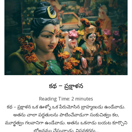
Posted
April 11, 2023
Kids Stories
కథ – ప్రక్షాళన
on
Reading Time:
2
minutes
కథ – ప్రక్షాళన ఒక ఊళ్ళో ఒక పేరుమోసిన బ్రాహ్మణుడు ఉండేవాడు.
అతను చాలా పద్దతులను పాటించేవాడుగా సంకుచిత్వం కల,
మూర్ఖత్వం గలవానిగా ఉండేవాడు. అతను ఒకనాడు బయట కూర్చొని
భోజనము చేస్తున్నాడు. విసనకర్రను…