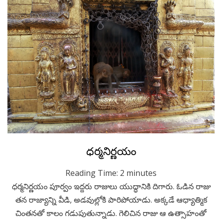
Posted
December 8, 2022
Kids Stories
ధర్మనిర్ణయం
on
Reading Time:
2
minutes
ధర్మనిర్ణయం పూర్వం ఇద్దరు రాజులు యుద్ధానికి దిగారు. ఓడిన రాజు
తన రాజ్యాన్ని వీడి, అడవుల్లోకి పారిపోయాడు. అక్కడే ఆధ్యాత్మిక
చింతనతో కాలం గడుపుతున్నాడు. గెలిచిన రాజు ఆ ఉత్సాహంతో