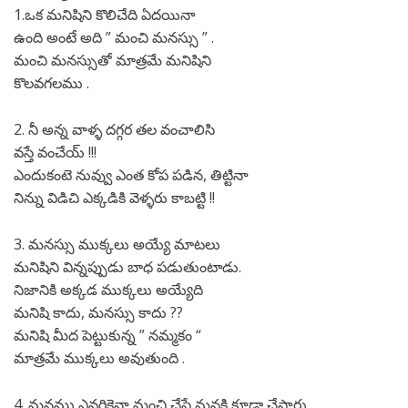
1.ఒక మనిషిని కొలిచేది ఏదయినా
ఉంది అంటే అది ” మంచి మనస్సు ” .
మంచి మనస్సుతో మాత్రమే మనిషిని
కొలవగలము .
2. నీ అన్న వాళ్ళ దగ్గర తల వంచాలిసి
వస్తే వంచేయ్ !!!
ఎందుకంటె నువ్వు ఎంత కోప పడిన, తిట్టినా
నిన్ను విడిచి ఎక్కడికి వెళ్ళరు కాబట్టి !!
3. మనస్సు ముక్కలు అయ్యే మాటలు
మనిషిని విన్నప్పుడు బాధ పడుతుంటాడు.
నిజానికి అక్కడ ముక్కలు అయ్యేది
మనిషి కాదు, మనస్సు కాదు ??
మనిషి మీద పెట్టుకున్న ” నమ్మకం “
మాత్రమే ముక్కలు అవుతుంది .
4. మనము ఎవరికైనా మంచి చేస్తే మనకి కూడా చేస్తారు…