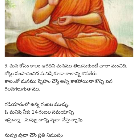
9. మన కోసం కాలం ఆగదని మనము తెలుసుకుంటే చాలా మంచిది.
కోట్లు సంపాదించిన మనిషి కూడా కాలాన్ని కొనలేరు.
కాలంతో మనము స్నేహం చేస్తే అన్ని కాకపోయినా కొన్ని ఐన
గెలవగలుగుతాము.
గడియారంలో ఉన్న గంటల ముళ్ళు..
ఓ మనిషి నీకు 24 గంటల సమయాన్ని
ఇస్తున్నా …నువ్వు దాన్ని వృధా చేస్తున్నావు.
నువ్వు వృధా చేసే ప్రతి నిముషం