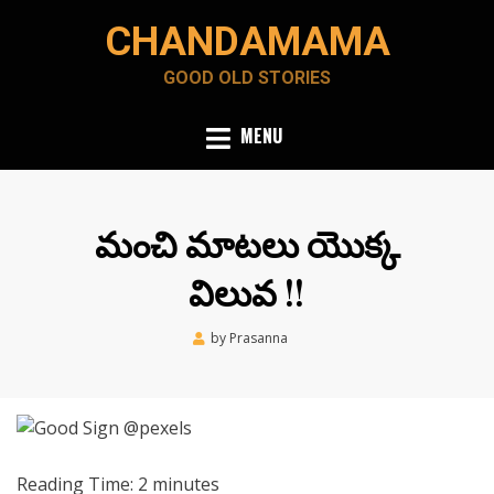
Skip
CHANDAMAMA
to
content
GOOD OLD STORIES
MENU
మంచి మాటలు యొక్క
విలువ !!
Posted
by
Prasanna
June 11, 2020
on
Reading Time:
2
minutes