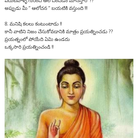
ఎదుటివాళ్ళ గురించి ఆలోచించడం మానేస్తారో ??
అప్పుడు మీ ” ఆలోచన ” బయటికి వస్తుంది !!!
8. మనిషి కలలు కంటుంటాడు !!
కానీ వాటిని నిజం చేసుకోవడానికి మాత్రం ప్రయత్నించడు ??
ప్రయత్నంలో పోయేది ఏమి ఉండదు
ఒక్కసారి ప్రయత్నించండి !!