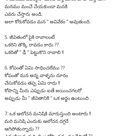
మనము మంచే చేయకుండా మనకి
ఎవరు చేస్తారు అండి.
అలా కోరుకోవడం మన ” అవివేకం ” అవుతుంది.
5. జీవితంలో పైకి రావాలంటే
ఒకరిని తొక్కి రావడం కాదు ??
ఒకరితో ” ఢీ ” పెట్టుకొని రావాలి !!
6. కోపంతో ఏమి సాధించలేము ??
కోపంతో మన అన్న వాళ్ళను దూరం
చేసుకోవడం తప్ప ఏమి రాదు !!
కోపాన్ని మీరు ఎప్పుడు ఐతే జయించగలరో
అప్పుడు మీ ” జీవితానికి ” ఒక అర్థం ఉంటుంది .
7. ఒక ఆలోచన మనిషికి మారుస్తుంది అంటారు !!
మరి మనిషి ఎందుకు ఆలోచన దగ్గరే
ఆగిపోతున్నాడు ??