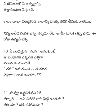
నీ జీవితంలో నీ అదృష్టాన్ని
తల్లాకిందుల చేస్తుంది.
కాలం చాలా విలువైనది .కాలాన్ని వెనక్కి తిరిగి తీసుకురాలేము.
నిన్న అనేది మనకి చెప్పి వెళ్ళదు. రేపు అనేది మనకి చెప్పి పోదు. ఈ
రోజు ఉన్నదే లెక్క.
10. ఏ బంధమైన ” మన ” అనుకుంటే
ఆ బంధానికి ఎక్కడికి వెళ్లినా
విలువ ఉంటుంది !!
” తన ” అనుకుంటే ఎంత దూరం
వెళ్లినా విలువ ఉండదు ???
11. నువ్వు ఇష్టపడినవి నీకే
దక్కాలి …. అని ఎవరికి రాసి పెట్టి ఉండదు ?
దక్కచ్చు ? దక్కక పోవచ్చు ?