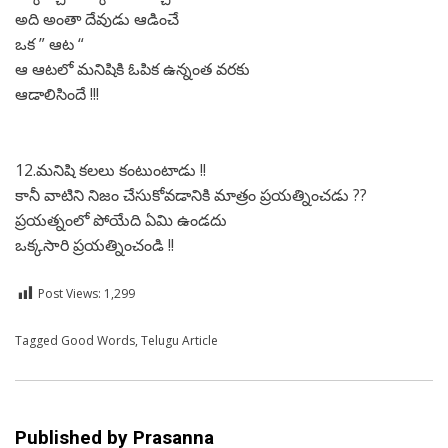
అది అంతా దేవుడు ఆడించే
ఒక ” ఆట “
ఆ ఆటలో మనిషికి ఓపిక ఉన్నంత వరకు
ఆడాలిసిందే !!!
12.మనిషి కలలు కంటుంటాడు !!
కానీ వాటిని నిజం చేసుకోవడానికి మాత్రం ప్రయత్నించడు ??
ప్రయత్నంలో పోయేది ఏమి ఉండదు
ఒక్కసారి ప్రయత్నించండి !!
Post Views:
1,299
Posted in
Tagged
Good Words
Telugu
,
Telugu Article
Published by
Prasanna