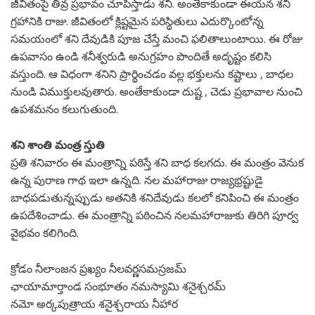
జీవితంపై తీవ్ర ప్రభావం చూపిస్తాడు శని. అంతేకాకుండా ఈయన శని
గ్రహానికి రాజు. జీవితంలో క్లిష్టమైన పరిస్థితులు ఎదుర్కొంటోన్న
సమయంలో శని దేవుడికి పూజ చేస్తే మంచి ఫలితాలుంటాయి. ఈ రోజు
ఉపవాసం ఉండి శనీశ్వరుడి అనుగ్రహం పొందితే అదృష్టం కలిసి
వస్తుంది. ఆ విధంగా శనిని ప్రార్థించడం వల్ల భక్తులను కష్టాలు , బాధల
నుండి విముక్తులవుతారు. అంతేకాకుండా దుష్ట , చెడు ప్రభావాల నుంచి
ఉపశమనం కలుగుతుంది.
శని శాంతి మంత్ర స్తుతి
ప్రతి శనివారం ఈ మంత్రాన్ని పఠిస్తే శని బాధ కలగదు. ఈ మంత్రం వెనుక
ఉన్న పురాణ గాథ ఇలా ఉన్నది. నల మహారాజు రాజ్యభ్రష్టుడై
బాధపడుతున్నప్పుడు అతనికి శనిదేవుడు కలలో కనిపించి ఈ మంత్రం
ఉపదేశించాడు. ఈ మంత్రాన్ని పఠించిన నలమహారాజుకు తిరిగి పూర్వ
వైభవం కలిగింది.
క్రోడం నీలాంజన ప్రఖ్యం నీలవర్ణసమస్రజమ్
ఛాయామార్తాండ సంభూతం నమస్యామి శనైశ్చరమ్
నమో అర్కపుత్రాయ శనైశ్చరాయ నీహార