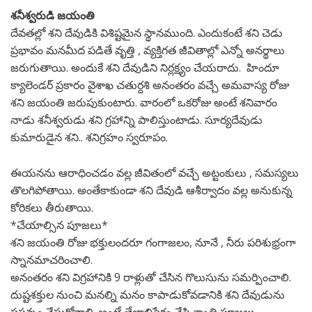
శనీశ్వరుడి జయంతి
దేవతల్లో శని దేవుడికి విశిష్టమైన స్థానముంది. ఎందుకంటే శని చెడు
ప్రభావం మనమీద పడితే వృత్తి , వ్యక్తిగత జీవితాల్లో ఎన్నో అనర్థాలు
జరుగుతాయి. అందుకే శని దేవుడిని నిర్లక్ష్యం చేయరాదు. హిందూ
క్యాలెండర్ ప్రకారం వైశాఖ చతుర్దశి అనంతరం వచ్చే అమవాస్య రోజు
శని జయంతి జరుపుకుంటారు. వారంలో ఒకరోజు అంటే శనివారం
నాడు శనీశ్వరుడు శని గ్రహాన్ని పాలిస్తుంటాడు. సూర్యదేవుడు
కుమారుడైన శని.. శనిగ్రహం స్వరూపం.
ఈయనను ఆరాధించడం వల్ల జీవితంలో వచ్చే అట్టంకులు , సమస్యలు
తొలగిపోతాయి. అంతేకాకుండా శని దేవుడి ఆశీర్వాదం వల్ల అనుకున్న
కోరికలు తీరుతాయి.
*చేయాల్సిన పూజలు*
శని జయంతి రోజు భక్తులందరూ గంగాజలం, నూనే , నీరు పరిశుభ్రంగా
స్నానమాచరించాలి.
అనంతరం శని విగ్రహానికి 9 రాళ్లుతో చేసిన గొలుసును సమర్పించాలి.
దుష్టశక్తుల నుంచి మనల్ని మనం కాపాడుకోవడానికి శని దేవుడును