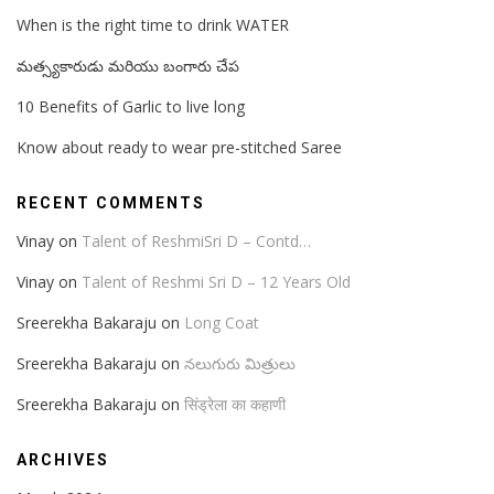
When is the right time to drink WATER
మత్స్యకారుడు మరియు బంగారు చేప
10 Benefits of Garlic to live long
Know about ready to wear pre-stitched Saree
RECENT COMMENTS
Vinay
on
Talent of ReshmiSri D – Contd…
Vinay
on
Talent of Reshmi Sri D – 12 Years Old
Sreerekha Bakaraju
on
Long Coat
Sreerekha Bakaraju
on
నలుగురు మిత్రులు
Sreerekha Bakaraju
on
सिंड्रेला का कहाणी
ARCHIVES