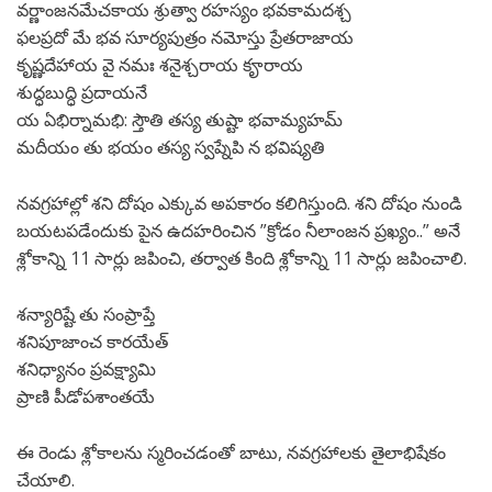
వర్ణాంజనమేచకాయ శ్రుత్వా రహస్యం భవకామదశ్చ
ఫలప్రదో మే భవ సూర్యపుత్రం నమోస్తు ప్రేతరాజాయ
కృష్ణదేహాయ వై నమః శనైశ్చరాయ కౄరాయ
శుద్ధబుద్ధి ప్రదాయనే
య ఏభిర్నామభి: స్తౌతి తస్య తుష్టా భవామ్యహమ్
మదీయం తు భయం తస్య స్వప్నేపి న భవిష్యతి
నవగ్రహాల్లో శని దోషం ఎక్కువ అపకారం కలిగిస్తుంది. శని దోషం నుండి
బయటపడేందుకు పైన ఉదహరించిన ”క్రోడం నీలాంజన ప్రఖ్యం..” అనే
శ్లోకాన్ని 11 సార్లు జపించి, తర్వాత కింది శ్లోకాన్ని 11 సార్లు జపించాలి.
శన్యారిష్టే తు సంప్రాప్తే
శనిపూజాంచ కారయేత్
శనిధ్యానం ప్రవక్ష్యామి
ప్రాణి పీడోపశాంతయే
ఈ రెండు శ్లోకాలను స్మరించడంతో బాటు, నవగ్రహాలకు తైలాభిషేకం
చేయాలి.