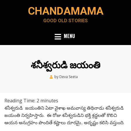
Skip
CHANDAMAMA
to
content
GOOD OLD STORIES
MENU
శనీశ్వరుడి జయంతి
Posted
by
Deva Seeta
May 24, 2020
on
Reading Time:
2
minutes
శనీశ్వరుడి జయంతిని ఏటా వైశాఖ అమవాస్య తిథినాడు శనీశ్వరుడి
జయంతి నిర్వహిస్తారు. ఈ రోజు శనీశ్వరుడిని భక్తి శ్రద్ధలతో కొలిచి
ఆయన అనుగ్రహం పొందితే కష్టాలు దూరమై.. అదృష్టం కలిసి వస్తుంది.