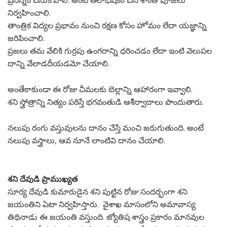
ప్రసన్నం చేసుకోవాలి. అంటే తేలాభిషేకం చేసి శాంతి పూజలు
నిర్వహించాలి.
తాంత్రిక విద్యల ప్రభావం నుంచి రక్షణ కోసం హోమం లేదా యజ్ఞాన్ని
జరిపించాలి.
ప్రజలు తమ వేలికి గుర్రపు ఉంగరాన్ని ధరించడం లేదా ఇంటి వెలుపల
దాన్ని వేలాడదీయడమో చేయాలి.
అంతేకాకుండా ఈ రోజు చీమలకు బెల్లాన్ని ఆహారంగా ఇవ్వాలి.
శని స్త్రోత్రాన్ని నిత్యం పఠిస్తే భగవంతుడి ఆశీర్వాదాలు పొందుతారు.
నలుపు రంగు వస్తువులను దానం చేస్తే మంచి జరుగుతుంది. అంటే
నలుపు వస్త్రాలు, ఆవ నూనే లాంటివి దానం చేయాలి.
శని దేవుడి ప్రాముఖ్యత
సూర్య దేవుడి కుమారుడైన శని పుట్టిన రోజు సందర్భంగా శని
జయంతిని ఏటా నిర్వహిస్తారు. వైశాఖ మాసంలోని అమావాస్య
తిథినాడు ఈ జయంతి వస్తుంది. జ్యోతిష శాస్త్రం ప్రకారం మానవుల