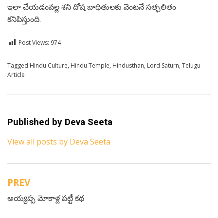
ఇలా చేయడంవల్ల శని దోష బాధితులకు వెంటనే సత్ఫలితం
కనిపిస్తుంది.
Post Views:
974
Posted in
Tagged
Hindu Culture
Telugu
,
Hindu Temple
,
Hindusthan
,
Lord Saturn
,
Telugu
Article
Published by
Deva Seeta
View all posts by Deva Seeta
PREV
Post
అయ్యప్ప మోకాళ్ల ప‌ట్టీ కథ
navigation