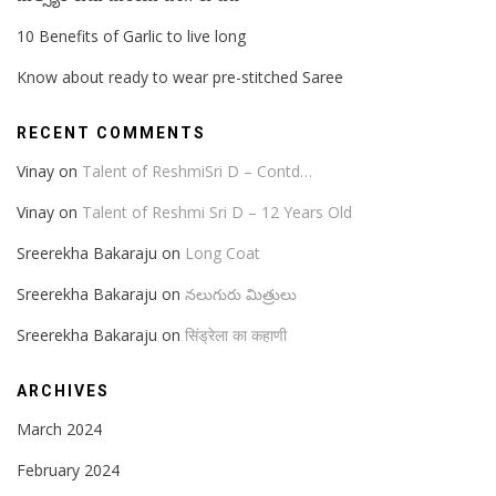
10 Benefits of Garlic to live long
Know about ready to wear pre-stitched Saree
RECENT COMMENTS
Vinay
on
Talent of ReshmiSri D – Contd…
Vinay
on
Talent of Reshmi Sri D – 12 Years Old
Sreerekha Bakaraju
on
Long Coat
Sreerekha Bakaraju
on
నలుగురు మిత్రులు
Sreerekha Bakaraju
on
सिंड्रेला का कहाणी
ARCHIVES
March 2024
February 2024