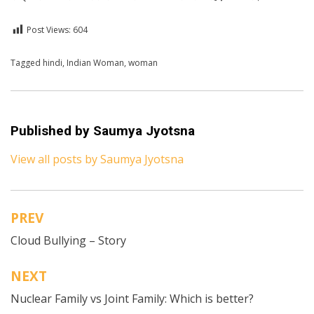
Post Views:
604
Posted in
Tagged
hindi
Hindi
,
Indian Woman
,
woman
Published by
Saumya Jyotsna
View all posts by Saumya Jyotsna
PREV
Post
Cloud Bullying – Story
navigation
NEXT
Nuclear Family vs Joint Family: Which is better?