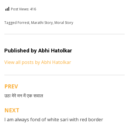
Post Views:
416
Posted in
Tagged
Forrest
Kids Stories
,
Marathi Story
,
Marathi
,
Moral Story
Published by
Abhi Hatolkar
View all posts by Abhi Hatolkar
PREV
Post
उठा मेरे मन में एक सवाल
navigation
NEXT
I am always fond of white sari with red border