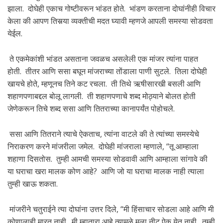
झाला. दोघेही एकाच गोष्टीवरून भांडत होते. भांडण करताना दोघांनीही विचार
केला की आपण तिसर्‍या व्यक्तीची मदत घ्यावी म्हणजे आपली समस्या सोडवता
येईल.
ते एकमेकांशी भांडत असताना जवळच असलेली एक मांजर त्यांना पाहत
होती. तीतर आणि ससा बघून मांजराच्या तोंडाला पाणी सुटले. तिला दोघेही
खायचे होते, म्हणूनच तिने कट रचला. ती तिथे ऋषीसारखी बसली आणि
शहाणपणाबद्दल बोलू लागली. ती शहाणपणाचे शब्द मोठ्याने बोलत होती
जेणेकरून तिचे शब्द ससा आणि तितराच्या कानापर्यंत पोहोचले.
ससा आणि तितराने त्याचे ऐकताच, त्यांना वाटले की ते त्यांच्या समस्येचे
निराकरण करने मांजरीला जमेल. दोघेही मांजराला म्हणाले, “तू आम्हाला
शहाणा दिसतोस. तुम्ही आमची समस्या सोडवावी आणि आम्हाला सांगावे की
या घराचा खरा मालक कोण आहे? आणि जो या घराचा मालक नाही त्याला
तुम्ही खाऊ शकता.
मांजरीने चतुराईने त्या दोघांना उत्तर दिले, “मी हिंसाचार सोडला आहे आणि मी
कोणालाही मारत नाही. मी म्हातारा आहे त्यामुळे मला नीट ऐकू येत नाही. तुम्ही