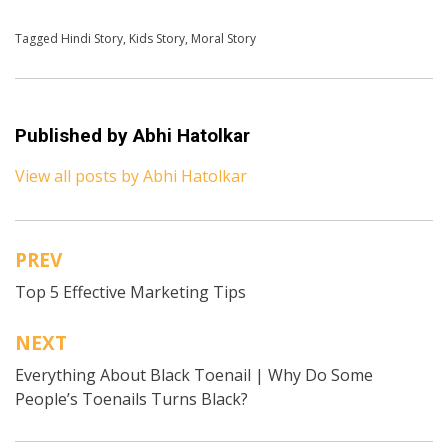
Posted in
Tagged
Hindi Story
Hindi
,
Kids Stories
,
Kids Story
,
Moral Story
Published by
Abhi Hatolkar
View all posts by Abhi Hatolkar
PREV
Post
Top 5 Effective Marketing Tips
navigation
NEXT
Everything About Black Toenail | Why Do Some
People’s Toenails Turns Black?