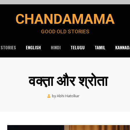
CHANDAMAMA
GOOD OLD STORIES
 STORIES
ENGLISH
HINDI
TELUGU
TAMIL
KANNAD
वक्त़ा और श्रोता
Posted
by
Abhi Hatolkar
July 28, 2021
on