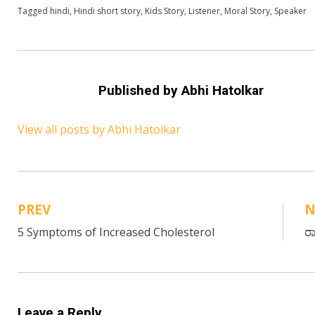
Posted in
Tagged
hindi
Hindi
,
Hindi short story
,
Kids Stories
,
Kids Story
,
Listener
,
Moral Story
,
Speaker
Published by
Abhi Hatolkar
View all posts by Abhi Hatolkar
PREV
N
Post
5 Symptoms of Increased Cholesterol
ರಾ
navigation
Leave a Reply