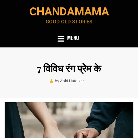
Skip
CHANDAMAMA
to
content
GOOD OLD STORIES
MENU
7 विविध रंग प्रेम के
Posted
by
Abhi Hatolkar
July 1, 2021
on