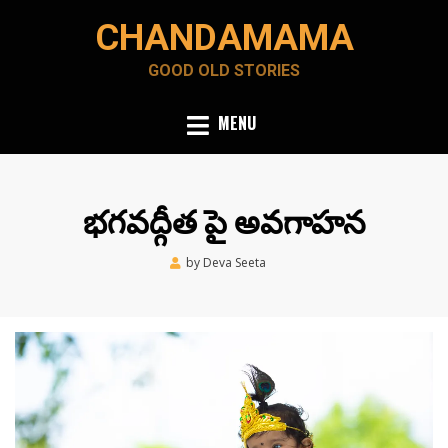
Skip
CHANDAMAMA
to
content
GOOD OLD STORIES
MENU
భగవద్గీత పై అవగాహన
Posted
by
Deva Seeta
March 21, 2021
on