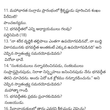
11. మహాభారత సంగ్రామ ప్రారంభంలో శ్రీకృష్ణుడు పూరించిన శంఖం
పేరేమిటి?
పాంచజన్యము.
12. భగవద్గీతలో ఎన్ని అధ్యాయములు గలవు?
పద్దెనిమిది (18)
13. “నా శరీర వృద్ధికి తల్లిపాలు ఎంతగా ఉపయోగపడినవో, నా బుద్ధి
వికాసమునకు భగవద్గీత అంతకంటే ఎక్కువ ఉపయోగపడినది” అని
చెప్పిన స్వాతంత్ర్య సమరయోథుడెవరు?
వినోబా భావే.
14. “సంశయములు నన్నావరించినపడు, సంకటములు
సంప్రాప్తమైనపుడు, నిరాశా నిస్పృహలు జనించినపుడు నేను భగవద్గీత
తెరచి చూచెదను. అందు ఏదో ఒక శ్లోకము నన్నూరడించును.” అని
చెప్పిన స్వాతంత్ర్య సమరయోధుడెవరు?
మహాత్మా గాంధీ.
15. భగవద్గీతకు ప్రథమ ప్రచారకుడెవరు?
సంజయుడు.
16. సేనానాయకులలో తాను ఎవరని శ్రీకృష్ణుడు చెప్పెను?