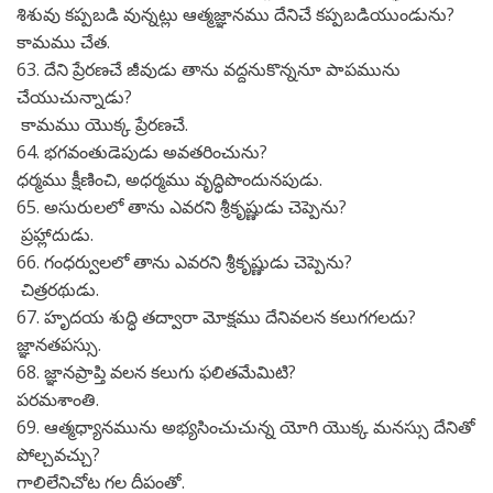
శిశువు కప్పబడి వున్నట్లు ఆత్మజ్ఞానము దేనిచే కప్పబడియుండును?
కామము చేత.
63. దేని ప్రేరణచే జీవుడు తాను వద్దనుకొన్ననూ పాపమును
చేయుచున్నాడు?
కామము యొక్క ప్రేరణచే.
64. భగవంతుడెపుడు అవతరించును?
ధర్మము క్షీణించి, అధర్మము వృద్ధిపొందునపుడు.
65. అసురులలో తాను ఎవరని శ్రీకృష్ణుడు చెప్పెను?
ప్రహ్లాదుడు.
66. గంధర్వులలో తాను ఎవరని శ్రీకృష్ణుడు చెప్పెను?
చిత్రరథుడు.
67. హృదయ శుద్ధి తద్వారా మోక్షము దేనివలన కలుగగలదు?
జ్ఞానతపస్సు.
68. జ్ఞానప్రాప్తి వలన కలుగు ఫలితమేమిటి?
పరమశాంతి.
69. ఆత్మధ్యానమును అభ్యసించుచున్న యోగి యొక్క మనస్సు దేనితో
పోల్చవచ్చు?
గాలిలేనిచోట గల దీపంతో.