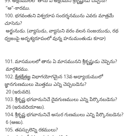
99. అక్షరములలో తాను ఏ అక్షరమని శ్రీకృష్ణుడు చెప్పెను?
“అ”-కారము.
100. భగవంతుని విశ్వరూప సందర్శనమును ఎవరు మాత్రమే
చూసెను?
అర్జునుడు. (వ్యాసుడు, వ్యాసుని వరం వలన సంజయుడు, రథ
ధ్వజంపై అదృశ్యరూపంలో వున్న హనుమంతుడు కూడా)
101. మాసములలో తాను ఏ మాసమునని శ్రీకృష్ణుడు చెప్పెను?
మార్గశిరము.
102. క్షేత్రక్షేత్రజ్ఞ విభాగయోగమైన 13వ అధ్యాయములో
జ్ఞానగుణములు మొత్తము ఎన్ని చెప్పబడెను?
20 (ఇరువది).
103. శ్రీకృష్ణ భగవానునిచే దైవగుణములు ఎన్ని పేర్కొనబడెను?
26 (ఇరువదియాఱు).
104. శ్రీకృష్ణ భగవానునిచే అసుర గుణములు ఎన్ని పేర్కొనబడెను?
6 (ఆఱు).
105. తపస్సులెన్ని రకములు?