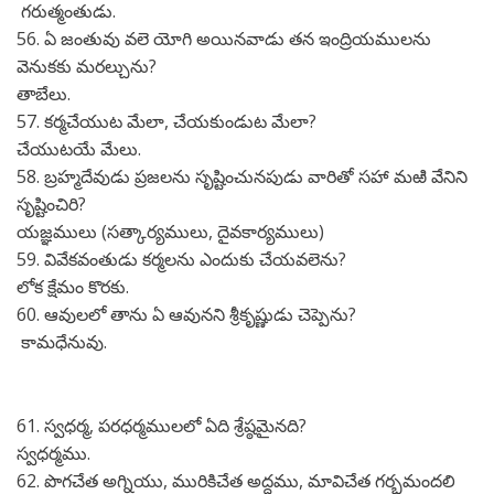
గరుత్మంతుడు.
56. ఏ జంతువు వలె యోగి అయినవాడు తన ఇంద్రియములను
వెనుకకు మరల్చును?
తాబేలు.
57. కర్మచేయుట మేలా, చేయకుండుట మేలా?
చేయుటయే మేలు.
58. బ్రహ్మదేవుడు ప్రజలను సృష్టించునపుడు వారితో సహా మఱి వేనిని
సృష్టించిరి?
యజ్ఞములు (సత్కార్యములు, దైవకార్యములు)
59. వివేకవంతుడు కర్మలను ఎందుకు చేయవలెను?
లోక క్షేమం కొరకు.
60. ఆవులలో తాను ఏ ఆవునని శ్రీకృష్ణుడు చెప్పెను?
కామధేనువు.
61. స్వధర్మ, పరధర్మములలో ఏది శ్రేష్ఠమైనది?
స్వధర్మము.
62. పొగచేత అగ్నియు, మురికిచేత అద్దము, మావిచేత గర్భమందలి