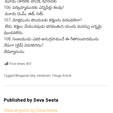
మూడు (శారీరక, వాచిక, మానసిక)
106. పరబ్రహ్మమునకు ఎన్నిపేర్లు కలవు?
మూడు (ఓమ్, తత్, సత్).
107. మోక్షమును పొందుటకు కర్మలను వదలవలెనా?
లేదు. కర్మలు చేయునపుడు భగవంతుని యందు మనస్సు లగ్నమై
వుండవలెను.
108. సంజయుడు ఎవరి అనుగ్రహముచే ఈ గీతాసంవాదమును
నేరుగా (లైవ్) వినగలిగెను?
వేదవ్యాసుడు.
Post Views:
857
Posted in
Tagged
Bhagavat Gita
Telugu
,
Hinduism
,
Telugu Article
Published by
Deva Seeta
View all posts by Deva Seeta