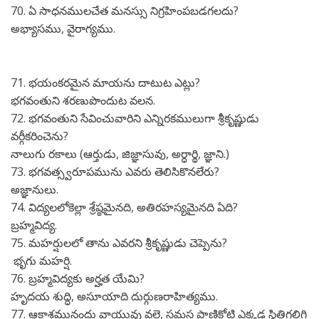
70. ఏ సాధనములచేత మనస్సు నిగ్రహింపబడగలదు?
అభ్యాసము, వైరాగ్యము.
71. భయంకరమైన మాయను దాటుట ఎట్లు?
భగవంతుని శరణుపొందుట వలన.
72. భగవంతుని సేవించువారిని ఎన్నిరకములుగా శ్రీకృష్ణుడు
వర్గీకరించెను?
నాలుగు రకాలు (ఆర్తుడు, జిజ్ఞాసువు, అర్ధార్థి, జ్ఞాని.)
73. భగవత్స్వరూపమును ఎవరు తెలిసికొనలేరు?
అజ్ఞానులు.
74. విద్యలలోకెల్లా శ్రేష్ఠమైనది, అతిరహస్యమైనది ఏది?
బ్రహ్మవిద్య.
75. మహర్షులలో తాను ఎవరని శ్రీకృష్ణుడు చెప్పెను?
భృగు మహర్షి.
76. బ్రహ్మవిద్యకు అర్హత యేమి?
హృదయ శుద్ధి, అసూయాది దుర్గుణరాహిత్యము.
77. ఆకాశమునందు వాయువు వలె, సమస్త ప్రాణికోటి ఎక్కడ స్థితిగలిగి