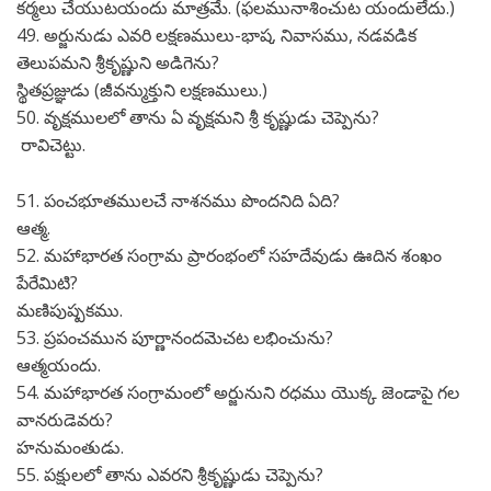
కర్మలు చేయుటయందు మాత్రమే. (ఫలమునాశించుట యందులేదు.)
49. అర్జునుడు ఎవరి లక్షణములు-భాష, నివాసము, నడవడిక
తెలుపమని శ్రీకృష్ణుని అడిగెను?
స్థితప్రజ్ఞుడు (జీవన్ముక్తుని లక్షణములు.)
50. వృక్షములలో తాను ఏ వృక్షమని శ్రీ కృష్ణుడు చెప్పెను?
రావిచెట్టు.
51. పంచభూతములచే నాశనము పొందనిది ఏది?
ఆత్మ.
52. మహాభారత సంగ్రామ ప్రారంభంలో సహదేవుడు ఊదిన శంఖం
పేరేమిటి?
మణిపుష్పకము.
53. ప్రపంచమున పూర్ణానందమెచట లభించును?
ఆత్మయందు.
54. మహాభారత సంగ్రామంలో అర్జునుని రధము యొక్క జెండాపై గల
వానరుడెవరు?
హనుమంతుడు.
55. పక్షులలో తాను ఎవరని శ్రీకృష్ణుడు చెప్పెను?