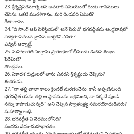
23. శ్రీకృష్ణపరమాత్మ తన అవతార సమయంలో రెండు గానములు
చేసెను. ఒకటి మురళీగానం. మరి రెండవది ఏమిటి?
గీతా గానం.
24. “ది సాంగ్ ఆఫ్ సెలెస్టియల్” అనే పేరుతో భగవద్గీతను ఆంగ్లభాషలో
పద్యరూపమున వ్రాసిన ఆంగ్లకవి ఎవరు?
ఎడ్విన్ ఆర్నాల్డ్.
25. మహాభారత సంగ్రామ ప్రారంభంలో భీముడు ఊదిన శంఖం
పేరేమిటి?
పౌండ్రము.
26. ఏకాదశ రుద్రులలో తాను ఎవరని శ్రీకృష్ణుడు చెప్పెను?
శంకరుడు.
27. “నా తల్లి చాలా కాలం క్రిందటే మరణించెను. కానీ అప్పటినుండి
భగవద్గీత యను తల్లి ఆ స్ధానమును ఆక్రమించి, నా పక్కనే వుండి
నన్ను కాపాడుచున్నది.” అని చెప్పిన స్వాతంత్ర్య సమరయోధుడెవరు?
మహాత్మాగాంధీ.
28. భగవద్గీత ఏ వేదములోనిది?
పంచమ వేదం-మహాభారతం.
29. భగవద్గీత యందు ఎన్నవ అధ్యాయంలో భగవంతుని విశ్వరూప