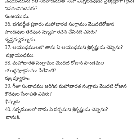
విషయమును గీత సంవాదముతో సహా ఎప్పటికపుడు ప్రత్యక్షంగా (లైవ్)
వివరించినదెవరు?
సంజయుడు.
36. భగవద్గీత ప్రకారం మహాభారత సంగ్రామం మొదటిరోజున
పాండవుల తరపున వ్యూహ రచన చేసినది ఎవరు?
దృష్టద్యుమ్నుడు.
37. ఆయుధములలో తాను ఏ ఆయుధమని శ్రీకృష్ణుడు చెప్పెను?
వజ్రాయుధము.
38. మహాభారత సంగ్రామం మొదటి రోజున పాండవుల
యుద్ధవ్యూహము పేరేమిటి?
వజ్ర వ్యూహం.
39. గీతా సంవాదము జరిగిన మహాభారత సంగ్రామ మొదటి రోజున
కౌరవుల సేనాపతి ఎవరు?
భీష్ముడు.
40. సర్పములలో తాను ఏ సర్పమని శ్రీకృష్ణుడు చెప్పెను?
వాసుకి.