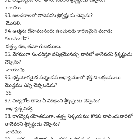
కాలము.
93. జలచరాలలో తానెవరని శ్రీకృష్ణుడు చెప్పెను?
మొసలి.
94. ఆత్మను దేహమునందు ఉంచుటకు కారణమైన మూడు
గుణములేవి?
సత్త్వ, రజ, తమో గుణములు.
95. వేగముగా సంచరిస్తూ పవిత్రమొనర్చు వారిలో తానెవరని శ్రీకృష్ణుడు
చెప్పెను?
వాయువు.
96. భక్తియోగమైన పన్నెండవ అధ్యాయంలో భక్తుని లక్షణములు
మొత్తము ఎన్ని చెప్పబడెను?
35.
97. విద్యలోల తాను ఏ విద్యనని శ్రీకృష్ణుడు చెప్పెను?
ఆధ్యాత్మ విద్య.
98. రాగద్వేష రహితముగా, తత్త్వ నిశ్చయము కొరకు వాదించువారిలో
తానెవరని శ్రీకృష్ణుడు చెప్పెను?
వాదము.