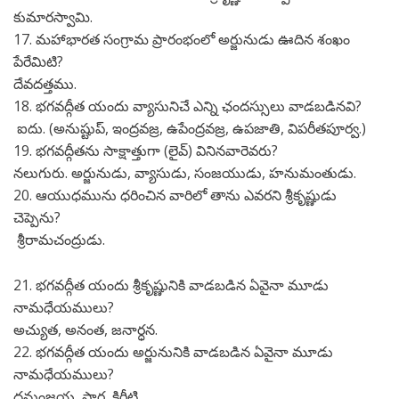
కుమారస్వామి.
17. మహాభారత సంగ్రామ ప్రారంభంలో అర్జునుడు ఊదిన శంఖం
పేరేమిటి?
దేవదత్తము.
18. భగవద్గీత యందు వ్యాసునిచే ఎన్ని ఛందస్సులు వాడబడినవి?
ఐదు. (అనుష్టుప్, ఇంద్రవజ్ర, ఉపేంద్రవజ్ర, ఉపజాతి, విపరీతపూర్వ.)
19. భగవద్గీతను సాక్షాత్తుగా (లైవ్) వినినవారెవరు?
నలుగురు. అర్జునుడు, వ్యాసుడు, సంజయుడు, హనుమంతుడు.
20. ఆయుధమును ధరించిన వారిలో తాను ఎవరని శ్రీకృష్ణుడు
చెప్పెను?
శ్రీరామచంద్రుడు.
21. భగవద్గీత యందు శ్రీకృష్ణునికి వాడబడిన ఏవైనా మూడు
నామధేయములు?
అచ్యుత, అనంత, జనార్ధన.
22. భగవద్గీత యందు అర్జునునికి వాడబడిన ఏవైనా మూడు
నామధేయములు?
ధనుంజయ, పార్ధ, కిరీటి.