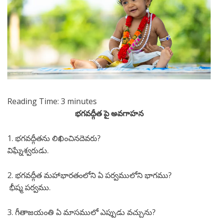
Reading Time:
3
minutes
భగవద్గీత పై అవగాహన
1. భగవద్గీతను లిఖించినదెవరు?
విఘ్నేశ్వరుడు.
2. భగవద్గీత మహాభారతంలోని ఏ పర్వములోని భాగము?
భీష్మ పర్వము.
3. గీతాజయంతి ఏ మాసములో ఎప్పుడు వచ్చును?