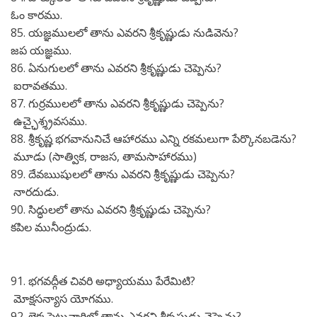
ఓం కారము.
85. యజ్ఞములలో తాను ఎవరని శ్రీకృష్ణుడు నుడివెను?
జప యజ్ఞము.
86. ఏనుగులలో తాను ఎవరని శ్రీకృష్ణుడు చెప్పెను?
ఐరావతము.
87. గుర్రములలో తాను ఎవరని శ్రీకృష్ణుడు చెప్పెను?
ఉచ్ఛైశ్శ్రవసము.
88. శ్రీకృష్ణ భగవానునిచే ఆహారము ఎన్ని రకమలుగా పేర్కొనబడెను?
మూడు (సాత్విక, రాజస, తామసాహారము)
89. దేవఋషులలో తాను ఎవరని శ్రీకృష్ణుడు చెప్పెను?
నారదుడు.
90. సిద్ధులలో తాను ఎవరని శ్రీకృష్ణుడు చెప్పెను?
కపిల మునీంద్రుడు.
91. భగవద్గీత చివరి అధ్యాయము పేరేమిటి?
మోక్షసన్యాస యోగము.
92. లెక్కపెట్టువారిలో తాను ఎవరని శ్రీకృష్ణుడు చెప్పెను?