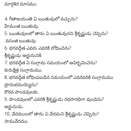
మార్గశిర మాసము.
4. గీతాజయంతి ఏ ఋతువులో వచ్చును?
హేమంత ఋతువు.
5. ఋతువులలో తాను ఏ ఋతువునని శ్రీకృష్ణుడు చెప్పెను?
వసంత ఋతువు.
6. భగవద్గీత ఎవరు ఎవరికి బోధించెను?
శ్రీకృష్ణుడు అర్జునునికి.
7. భగవద్గీత ఏ సంగ్రామ సమయంలో ఆవిర్భవించెను?
కురుక్షేత్ర సంగ్రామము.
8. భగవద్గీత బోధింపబడిన సమయంలో ఎవరెవరికి సంగ్రామము
ప్రారంభమయ్యెను?
కౌరవ పాండవులకు.
9. పాండవులలో ఎవరికి శ్రీకృష్ణుడు రథసారధిగా వుండెను?
అర్జునుడు.
10. వేదములలో తాను ఏ వేదమని శ్రీకృష్ణుడు చెప్పెను?
సామవేదము.