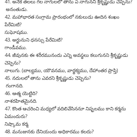
41. అనేక తలలు గల నాగులలో తాను ఏ నాగునని శ్రీకృష్ణుడు చెప్పెను?
అనంతుడు.
42. మహాభారత సంగ్రామ ప్రారంభంలో నకులుడు ఊదిన శంఖం
పేరేమిటి?
సుఘోషము.
43. అర్జునుని ధనస్సు పేరేమిటి?
గాండీవము.
44. జీవునకు ఈ శరీరమునందు ఎన్ని అవస్థలు కలుగునని శ్రీకృష్ణుడు
చెప్పెను?
నాలుగు. (బాల్యము, యౌవనము, వార్థక్యము, దేహాంతర ప్రాప్తి)
45. నదులలో తాను ఎవరని శ్రీకృష్ణుడు చెప్పెను?
గంగానది.
46. ఆత్మ యెట్టిది?
నాశరహితమైనది.
47. కొంత ఆచరించి మధ్యలో వదిలివేసిననూ నిష్ఫలము కాని కర్మను
ఏమందురు?
నిష్కామ కర్మ.
48. మనుజునకు దేనియందు అధికారము కలదు?