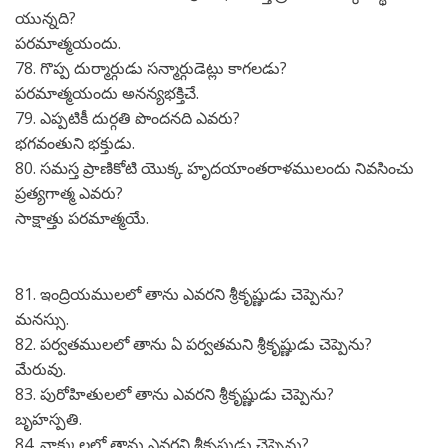
యున్నది?
పరమాత్మయందు.
78. గొప్ప దుర్మార్గుడు సన్మార్గుడెట్లు కాగలడు?
పరమాత్మయందు అనన్యభక్తిచే.
79. ఎప్పటికీ దుర్గతి పొందనది ఎవరు?
భగవంతుని భక్తుడు.
80. సమస్త ప్రాణికోటి యొక్క హృదయాంతరాళములందు నివసించు
ప్రత్యగాత్మ ఎవరు?
సాక్షాత్తు పరమాత్మయే.
81. ఇంద్రియములలో తాను ఎవరని శ్రీకృష్ణుడు చెప్పెను?
మనస్సు.
82. పర్వతములలో తాను ఏ పర్వతమని శ్రీకృష్ణుడు చెప్పెను?
మేరువు.
83. పురోహితులలో తాను ఎవరని శ్రీకృష్ణుడు చెప్పెను?
బృహస్పతి.
84. వాక్కులలో తాను ఎవరని శ్రీకృష్ణుడు చెప్పెను?