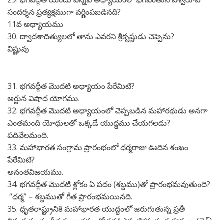
సందర్శన ప్రత్యక్షముగా వర్ణింపబడినది?
11వ అధ్యాయము
30. ద్వాదశాదిత్యులలో తాను ఎవరని శ్రీకృష్ణుడు చెప్పెను?
విష్ణువు
31. భగవద్గీత మొదటి అధ్యాయం పేరేమిటి?
అర్జున విషాద యోగము.
32. భగవద్గీత మొదటి అధ్యాయంలో చెప్పబడిన మహారథుడు అనగా
ఎంతమంది యోధులతో ఒక్కడే యుధ్ధము చేయగలడు?
పదివేలమంది.
33. మహాభారత సంగ్రామ ప్రారంభంలో ధర్మరాజు ఊదిన శంఖం
పేరేమిటి?
అనంతవిజయము.
34. భగవద్గీత మొదటి శ్లోకం ఏ పదం (శబ్దము)తో ప్రారంభమవుతుంది?
“ధర్మ” – శబ్దముతో గీత ప్రారంభమయినది.
35. ధృతరాష్ట్రునికి మహాభారత యుద్ధంలో జరుగుతున్న ప్రతీ