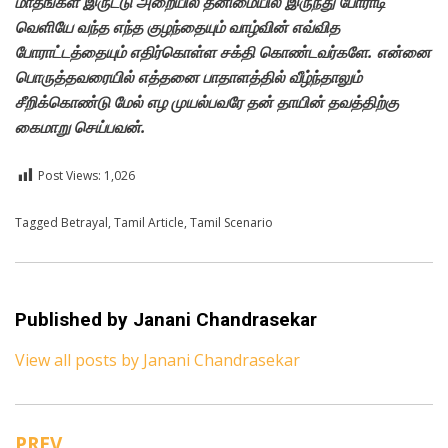
மாதங்கள்
இருட்டு
அறையில்
தனிமையில்
இருந்து
போராடி
வெளியே
வந்த
எந்த
குழந்தையும்
வாழ்வின்
எவ்வித
போராட்டத்தையும்
எதிர்கொள்ள
சக்தி
கொண்டவர்களே.
என்னை
பொருத்தவரையில்
எத்தனை
பாதாளத்தில்
வீழ்ந்தாலும்
சீறிக்கொண்டு
மேல்
எழ
முயல்பவரே
தன்
தாயின்
தவத்திற்கு
கைமாறு
செய்பவன்.
Post Views:
1,026
Posted in
Tagged
Betrayal
Tamil
,
Tamil Article
,
Tamil Scenario
Published by
Janani Chandrasekar
View all posts by Janani Chandrasekar
PREV