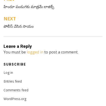
Post
హిందూ పండుగకు మాత్రమే లాజిక్స్
navigation
NEXT
పోలీస్ చేసిన సాయం
Leave a Reply
You must be
logged in
to post a comment.
SUBSCRIBE
Log in
Entries feed
Comments feed
WordPress.org