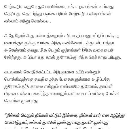
மேற்கூறிய எதுமே துரோகமில்லை, உங்க புருவங்கள் உயர்வது
தெரியுது. தொடர்ந்து படிங்க புரியும். மேற்கூறிய விஷயங்கள்
எல்லாம் சரினு சொல்லல ,
அதே நேரம் அது எல்லாத்தையும் சரியா தப்பானு மட்டும் பாக்குற
மனபக்குவதுக்கு வாங்க. அந்த கண்ணோட்டத்துடன் பாத்தா
அதெல்லாம் தவறு, மிக பெரும் குற்றங்கள் இந்த வகையைச்
சேர்ந்தது. அப்போ எது தான் துரோகம்னு நீங்க கேக்கரது புரியுது.
கடவுளால் கொடுக்கப்பட்ட அற்புதமான உயிர் என்னும்
பொக்கிஷத்தை தவறிழைத்த பேதைகளுக்காக அழிப்பதே
துரோகம்.தற்கொலை என்னும் எண்ணமே துரோகம், தாயின்
பிரசவ வலியை உணர்ந்த எவராலும் எளிமையாய் உயிரை போக்கி
கொள்ள முடியாது.
“
நீங்கள்
வெறும்
நீங்கள்
மட்டும்
இல்லை,
நீங்கள்
யார்
என
ஆழ்ந்து
யோசித்தால்,
உங்கள்
தாயின்
ஒன்பது
மாத
தவம்”
.
ஒன்பது