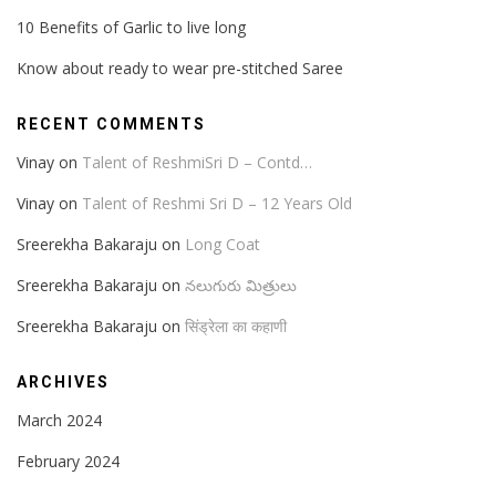
10 Benefits of Garlic to live long
Know about ready to wear pre-stitched Saree
RECENT COMMENTS
Vinay
on
Talent of ReshmiSri D – Contd…
Vinay
on
Talent of Reshmi Sri D – 12 Years Old
Sreerekha Bakaraju
on
Long Coat
Sreerekha Bakaraju
on
నలుగురు మిత్రులు
Sreerekha Bakaraju
on
सिंड्रेला का कहाणी
ARCHIVES
March 2024
February 2024