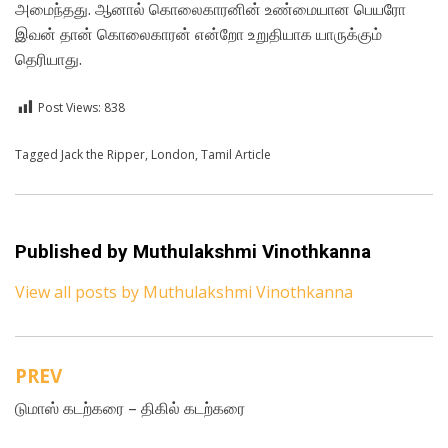
அமைந்தது. ஆனால் கொலைகாரனின்‌ உண்மையான பெயரோ
இவன்‌ தான்‌ கொலைகாரன்‌ என்றோ உறுதியாக யாருக்கும்‌
தெரியாது.
Post Views:
838
Posted in
Tagged
Jack the Ripper
Tamil
,
London
,
Tamil Article
Published by
Muthulakshmi Vinothkanna
View all posts by Muthulakshmi Vinothkanna
PREV
Post
டுமாஸ்‌ கடற்கரை – திகில்‌ கடற்கரை
navigation