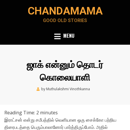
Skip
CHANDAMAMA
to
content
GOOD OLD STORIES
MENU
ஜாக்‌ என்னும்‌ தொடர்‌
கொலையாளி
Posted
by
Muthulakshmi Vinothkanna
May 15, 2020
on
Reading Time:
2
minutes
இராட்சன்‌ என்று சமீபத்தில்‌ வெளியான ஒரு சைக்கோ பற்றிய
திரைபடத்தை பெரும்பாலானோர்‌ பார்த்திருப்போம்‌. அதில்‌