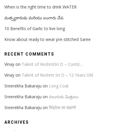
When is the right time to drink WATER
మత్స్యకారుడు మరియు బంగారు చేప
10 Benefits of Garlic to live long
Know about ready to wear pre-stitched Saree
RECENT COMMENTS
Vinay
on
Talent of ReshmiSri D – Contd…
Vinay
on
Talent of Reshmi Sri D – 12 Years Old
Sreerekha Bakaraju
on
Long Coat
Sreerekha Bakaraju
on
నలుగురు మిత్రులు
Sreerekha Bakaraju
on
सिंड्रेला का कहाणी
ARCHIVES