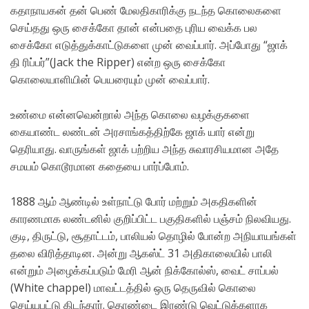
கதாநாயகன்‌ தன்‌ பெண்‌ மேலதிகாரிக்கு நடந்த கொலைகளை
செய்தது ஒரு சைக்கோ தான்‌ என்பதை புரிய வைக்க பல
சைக்கோ எடுத்துக்காட்டுகளை முன்‌ வைப்பார்‌. அப்போது “ஜாக்‌
தி ரிப்பர்‌”(Jack the Ripper) என்ற ஒரு சைக்கோ
கொலையாளியின்‌ பெயரையும்‌ முன்‌ வைப்பார்‌.
உண்மை என்னவென்றால்‌ அந்த கொலை வழக்குகளை
கையாண்ட லண்டன்‌ அரசாங்கத்திற்கே ஜாக்‌ யார்‌ என்று
தெரியாது. வாருங்கள்‌ ஜாக்‌ பற்றிய அந்த சுவாரசியமான அதே
சமயம்‌ கொடூரமான கதையை பார்ப்போம்‌.
1888 ஆம்‌ ஆண்டில்‌ உள்நாட்டு போர்‌ மற்றும்‌ அகதிகளின்‌
காரணமாக லண்டனில்‌ குறிப்பிட்ட பகுதிகளில்‌ பஞ்சம்‌ நிலவியது.
குடி, திருட்டு, சூதாட்டம்‌, பாலியல்‌ தொழில்‌ போன்ற அநியாயங்கள்‌
தலை விரித்தாடின. அன்று ஆகஸ்ட்‌ 31 அதிகாலையில்‌ பாலி
என்றும்‌ அழைக்கப்படும்‌ மேரி ஆன்‌ நிக்கோல்ஸ்‌, வைட்‌ சாப்பல்‌
(White chappel) மாவட்டத்தில்‌ ஒரு தெருவில்‌ கொலை
செய்யபட்டு கிடந்தார்‌. தொண்டை இரண்டு வெட்டுக்களாக