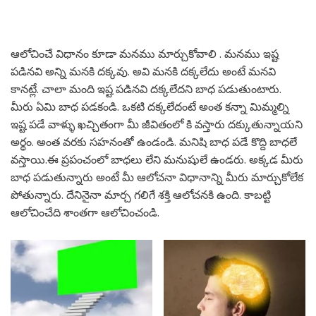
ఆలోచించే విధానం కూడా మనము మార్చుకోవాలి . మనము ఇష్ట
పడినవి అన్ని మనకి దక్కవు. అవి మనకి దక్కలేదు అంటే మనవి
కానట్లే. చాలా మంది ఇష్ట పడినవి దక్కలేదని బాధ పడుతుంటారు.
మీరు ఏమి బాధ పడకండి. ఒకటి దక్కలేదంటే అంత కన్నా మిమ్మల్ని
ఇష్ట పడే వాళ్ళు ఖచ్చితంగా మీ జీవితంలో కి వస్తారు దక్కుతున్నాయని
అర్థం. అంత వరకు సహనంతో ఉండండి. మనిషి బాధ పడే కొద్ది బాధలే
వస్తాయి.ఈ ప్రపంచంలో బాధలు లేని మనుషులే ఉండరు. అక్కడ మీరు
బాధ పడుతున్నారు అంటే మీ ఆలోచనా విధానాన్ని మీరు మార్చుకోలేక
పోతున్నారు. దేనినైనా మార్చ గలిగే శక్తి ఆలోచనకి ఉంది. కాబట్టి
ఆలోచించేది శాంతగా ఆలోచించండి.