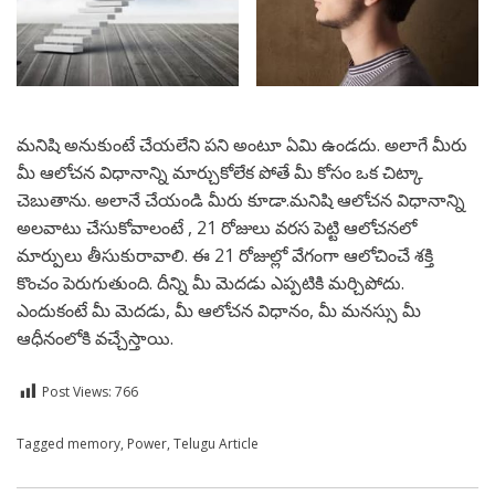
మనిషి అనుకుంటే చేయలేని పని అంటూ ఏమి ఉండదు. అలాగే మీరు
మీ ఆలోచన విధానాన్ని మార్చుకోలేక పోతే మీ కోసం ఒక చిట్కా
చెబుతాను. అలానే చేయండి మీరు కూడా.మనిషి ఆలోచన విధానాన్ని
అలవాటు చేసుకోవాలంటే , 21 రోజులు వరస పెట్టి ఆలోచనలో
మార్పులు తీసుకురావాలి. ఈ 21 రోజుల్లో వేగంగా ఆలోచించే శక్తి
కొంచం పెరుగుతుంది. దీన్ని మీ మెదడు ఎప్పటికి మర్చిపోదు.
ఎందుకంటే మీ మెదడు, మీ ఆలోచన విధానం, మీ మనస్సు మీ
ఆధీనంలోకి వచ్చేస్తాయి.
Post Views:
766
Posted in
Tagged
memory
Telugu
,
Power
,
Telugu Article