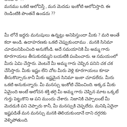
మనము ఒకటి ఆలోచిస్తే , మన మెదడు ఇంకోటి ఆలోచిస్తాది. ఈ
రెండింటికి పొంతనే ఉండదు ??
మీ లోనే ఇద్దరు మనుషులు ఉన్నట్లు అనిపిస్తుందా మీకు ? మరి అంతే
కదా అండి. ఉదాహరణకు ఒకటి చెప్పుకుందాము . మనకి సినిమా
చూడలనిపించింది అనుకోండి. అదే సమయానికి మీ అమ్మ గారు
కూరగాయలు తీసుకురమ్మని బయటికి పంపించారు. ఆ సమయంలో
మీరు ఏమి చేస్తారు. వెంటనే మీ అమ్మ గారు చెప్పిన పనిని చక చక
చేసేస్తారు. మీకు ఇష్టం లేని చోట మీరు వెళ్లి కూరగాయలు కూడా
తీసుకొచ్చారు.కానీ మీకు ఇష్టమైన సినిమా ఇంకా చూడలేదు. మీరు
ఒకటి అనుకున్నారు. మీ మనస్సు ఇంకోటి చేపించింది. అక్కడ మీకు
ఏమైంది అంటే ఆలోచన శక్తి తగ్గి మీ అమ్మ గారు చెప్పిన మాట ఒక్కటే
గుర్తు పెట్టుకొని ఆ పని ముందు చేశారు. నిజానికి చెప్పాలంటే మీ
మెదడుకి పని చెప్పారు కానీ, మీ మనస్సుకి చెప్పలేదు. మనిషి ఏదైనా
ఇష్టపడితే మన మనస్సు మనకి తెలియకుండానే దాని దగ్గరకు
వెళ్ళిపోతుంది.