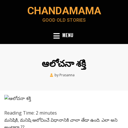
Skip
CHANDAMAMA
to
content
GOOD OLD STORIES
MENU
ఆలోచనా శక్తి
Posted
by
Prasanna
May 13, 2020
on
Reading Time:
2
minutes
మనిషికి, మనిషి ఆలోచించే విధానానికి చాలా తేడా ఉంది. ఎలా అని
అంటారా ??