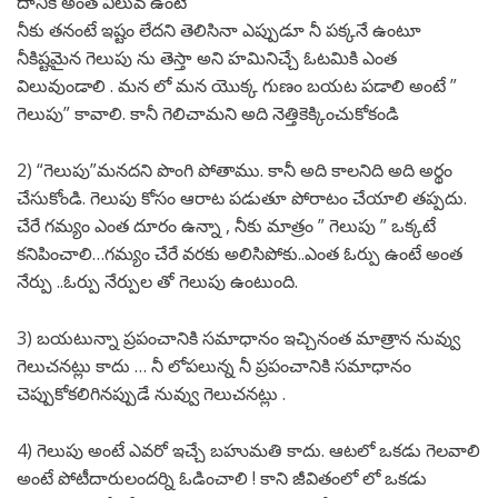
దానికే అంత విలువ ఉంటే
నీకు తనంటే ఇష్టం లేదని తెలిసినా ఎప్పుడూ నీ పక్కనే ఉంటూ
నీకిష్టమైన గెలుపు ను తెస్తా అని హమినిచ్చే ఓటమికి ఎంత
విలువుండాలి . మన లో మన యొక్క గుణం బయట పడాలి అంటే ”
గెలుపు” కావాలి. కానీ గెలిచామని అది నెత్తికెక్కించుకోకండి
2) “గెలుపు”మనదని పొంగి పోతాము. కానీ అది కాలనిది అది అర్థం
చేసుకోండి. గెలుపు కోసం ఆరాట పడుతూ పోరాటం చేయాలి తప్పదు.
చేరే గమ్యం ఎంత దూరం ఉన్నా , నీకు మాత్రం ” గెలుపు ” ఒక్కటే
కనిపించాలి…గమ్యం చేరే వరకు అలిసిపోకు..ఎంత ఓర్పు ఉంటే అంత
నేర్పు ..ఓర్పు నేర్పుల తో గెలుపు ఉంటుంది.
3) బయటున్నా ప్రపంచానికి సమాధానం ఇచ్చినంత మాత్రాన నువ్వు
గెలుచనట్లు కాదు … నీ లోపలున్న నీ ప్రపంచానికి సమాధానం
చెప్పుకోకలిగినప్పుడే నువ్వు గెలుచనట్లు .
4) గెలుపు అంటే ఎవరో ఇచ్చే బహుమతి కాదు. ఆటలో ఒకడు గెలవాలి
అంటే పోటీదారులందర్ని ఓడించాలి ! కాని జీవితంలో లో ఒకడు