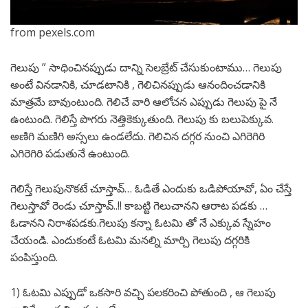
from pexels.com
గెలుపు ” సాధించినప్పుడు దాన్ని సెలబ్రేట్ చేసుకుంటాము… గెలుపు
అంటే వినడానికి, చూడటానికి , గెలిచినప్పుడు ఆనందించడానికి
మాత్రమే బావుంటుంది. గెలిచే వారి ఆలోచన ఎప్పుడు గెలుపు పై నే
ఉంటుంది. గెలిస్తే పొగరు నెత్తికెక్కుతుంది. గెలుపు కు బలుపెక్కువ.
అణిగి మణిగి అస్సలు ఉండలేదు. గెలిచిన దగ్గర నుంచి ఎగిరెగిరి
ఎగిరెగిరి పడుతునే ఉంటుంది.
గెలిస్తే గెలుపునొకటే చూస్తావ్… ఓడితే ఎందుకు ఒడిపోయావో, ఏం చేస్తే
గెలుస్తావో రెండు చూస్తావ్..!! కాబట్టి గెలుచానని ఆరాట పడకు …
ఓడానని నిరాశపడకు.గెలుపు కన్నా ఓటమి తో నే ఎక్కువ స్నేహం
చేయండి. ఎందుకంటే ఓటమి మనల్ని మార్చి గెలుపు దగ్గరికి
పంపిస్తుంది.
1) ఓటమి ఎప్పుడో ఒకసారి వచ్చి పలకరించి పోతుంది , ఆ గెలుపు