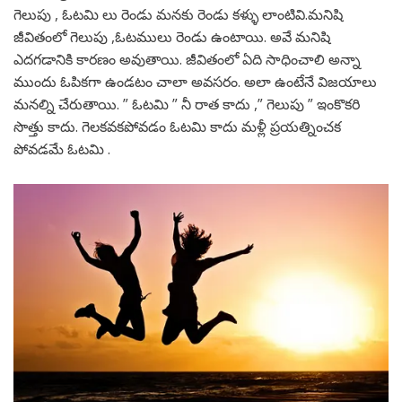
గెలుపు , ఓటమి లు రెండు మనకు రెండు కళ్ళు లాంటివి.మనిషి
జీవితంలో గెలుపు ,ఓటములు రెండు ఉంటాయి. అవే మనిషి
ఎదగడానికి కారణం అవుతాయి. జీవితంలో ఏది సాధించాలి అన్నా
ముందు ఓపికగా ఉండటం చాలా అవసరం. అలా ఉంటేనే విజయాలు
మనల్ని చేరుతాయి. ” ఓటమి ” నీ రాత కాదు ,” గెలుపు ” ఇంకొకరి
సొత్తు కాదు. గెలకవకపోవడం ఓటమి కాదు మళ్లీ ప్రయత్నించక
పోవడమే ఓటమి .