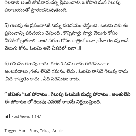
గెలవాలి అంటే తోటివారందర్ని ప్రేమించాలి. ఒకోసారి మన గెలుపు
పరాజయంతో ప్రారంభమవుతుంది.
5) గెలుపు ఈ ప్రపంచానికి నిన్ను పరిచయం చేస్తుంది . ఓటమి నీకు ఈ
ప్రపంచాన్ని పరిచయం చేస్తుంది . కొన్నిసార్లు సార్లు వెలుగు కోసం
చీకటిలో బ్రతకాలి …అది పగలు కోసం రాత్రిలో ఐనా ,లేదా గెలుపు అనే
వెలుగు కోసం ఓటమి అనే చీకటిలో ఐనా ..!!
6) గమనం గెలుపు కాదు ,గతం ఓటమి కాదు గతగమనాలు
జంటపదాలు ,గతం లేనిదే గమనం లేదు . ఓటమి రానిదే గెలుపు రాదు
,ఏది శాశ్వతం కాదు , ఏది పరిమితం కాదు.
” జీవితం “ఒక పోరాటం . గెలుపు ఓటమికి మధ్య పోరాటం . అంతులేని
ఈ పోరాటం లో గెలుపు ఎవరిదో కాలమే నిర్ణయిస్తుంది.
Post Views:
1,147
Posted in
Tagged
Moral Story
Telugu
,
Telugu Article