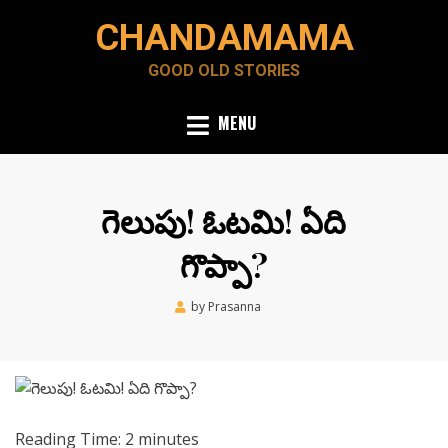
Skip
CHANDAMAMA
to
content
GOOD OLD STORIES
MENU
గెలుపు! ఓటమి! ఏది
గొప్పా?
Posted
by
Prasanna
May 9, 2020
on
Reading Time:
2
minutes