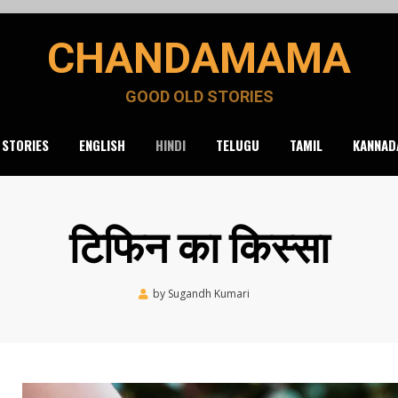
CHANDAMAMA
GOOD OLD STORIES
 STORIES
ENGLISH
HINDI
TELUGU
TAMIL
KANNAD
टिफिन का किस्सा
Posted
by
Sugandh Kumari
September 25, 2020
on