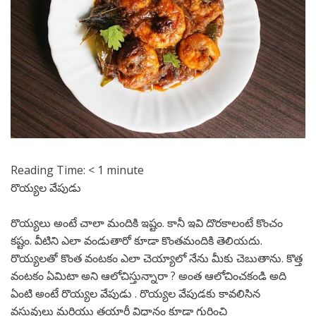
Reading Time:
< 1
minute
రొయ్యల వేపుడు
రొయ్యలు అంటే చాలా మందికి ఇష్టం. కానీ ఇవి దొరకాలంటే కొంచం
కష్టం. వీటిని ఎలా వండుతారో కూడా కొంతమందికి తెలియదు.
రొయ్యలతో కొంత వంటకం ఎలా చెయ్యాలో నేను మీకు చెబుతాను. కొత్త
వంటకం ఏమిటా అని ఆలోచిస్తున్నారా ? అంత ఆలోచించకండి అది
ఏంటి అంటే రొయ్యల వేపుడు . రొయ్యల వేపుడకు కావలిసిన
వస్తువులు మరియు తయారీ విధానం కూడా గురించి