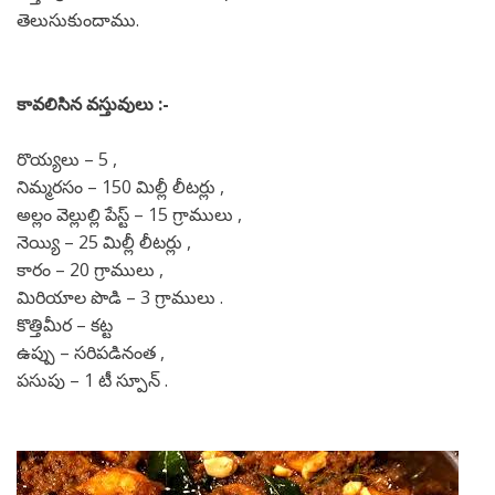
తెలుసుకుందాము.
కావలిసిన వస్తువులు :-
రొయ్యలు – 5 ,
నిమ్మరసం – 150 మిల్లీ లీటర్లు ,
అల్లం వెల్లుల్లి పేస్ట్ – 15 గ్రాములు ,
నెయ్యి – 25 మిల్లీ లీటర్లు ,
కారం – 20 గ్రాములు ,
మిరియాల పొడి – 3 గ్రాములు .
కొత్తిమీర – కట్ట
ఉప్పు – సరిపడినంత ,
పసుపు – 1 టీ స్పూన్ .