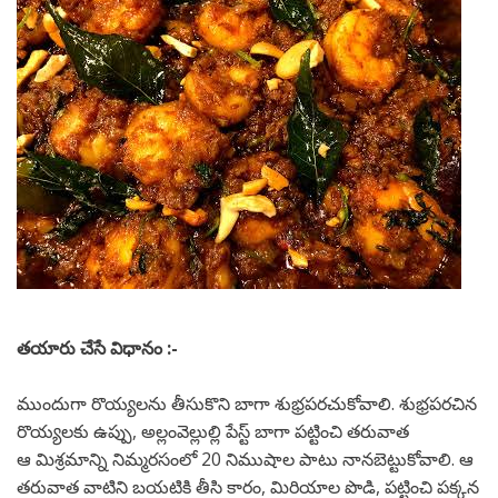
తయారు చేసే విధానం :-
ముందుగా రొయ్యలను తీసుకొని బాగా శుభ్రపరచుకోవాలి. శుభ్రపరచిన
రొయ్యలకు ఉప్పు, అల్లంవెల్లుల్లి పేస్ట్ బాగా పట్టించి తరువాత
ఆ మిశ్రమాన్ని నిమ్మరసంలో 20 నిముషాల పాటు నానబెట్టుకోవాలి. ఆ
తరువాత వాటిని బయటికి తీసి కారం, మిరియాల పొడి, పట్టించి పక్కన