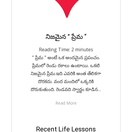
Posted
నిజమైన ” ప్రేమ “
May 14, 2020
Telugu
on
Reading Time:
2
minutes
” ప్రేమ ” అంటే ఒక అందమైన ప్రపంచం.
ప్రేమలో రెండు రకాలు ఉంటాయి. ఒకటి
నిజమైన ప్రేమ.ఇది ఎవరికి అంత తేలికగా
దొరకదు. వంద మందిలో ఒక్కరికి
దొరుకుతుంది. రెండవది స్వార్ధం కూడిన…
Read More
Posted
Recent Life Lessons
April 2, 2020
English