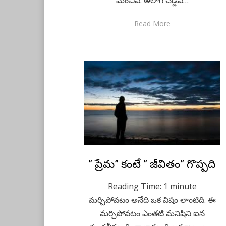
Read More
Posted
” ప్రేమ” కంటే ” జీవితం” గొప్పది
May 18, 2020
Telugu
on
Reading Time:
1
minute
మర్చిపోవటం అనేది ఒక విషం లాంటిది. ఈ
మర్చిపోవటం ఎంతటి మనిషిని ఐన