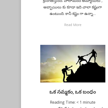
క్రుంగతీస్తుంది. చాలామంది అమ్మాయిలు ,
అబ్బాయిలు కు కూడా ఇది చాలా కష్టంగా
ఉంటుంది. కానీ కష్టం గా ఉన్నా…
Read More
Posted
ఒక నమ్మకం, ఒక బంధం
May 17, 2020
Telugu
on
Reading Time:
< 1
minute