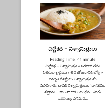
Posted
చిట్టికథ – విశ్వామిత్రులు
June 3, 2021
Kids Stories
on
Reading Time:
< 1
minute
చిట్టికథ – విశ్వామిత్రులు ఒకసారి తమ
పితరుల శ్రాద్ధము / తిథి భోజనానికి భోక్తగా
రమ్మని వశిష్ఠులు విశ్వామిత్రులను
పిలిచినారు. దానికి విశ్వామిత్రులు, “దానికేమి,
వస్తాను…. కాని నాదొక నిబంధన… మీరు
ఒకవెయ్యి ఎనిమిది…