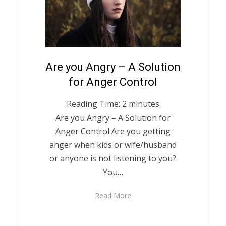
Posted
Are you Angry – A Solution
November 6, 2022
English
on
for Anger Control
Reading Time:
2
minutes
Are you Angry – A Solution for
Anger Control Are you getting
anger when kids or wife/husband
or anyone is not listening to you?
You…
Read More