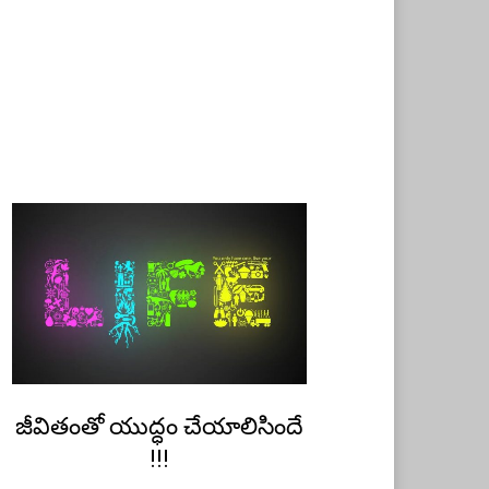
Posted
జీవితంతో యుద్ధం చేయాలిసిందే
May 15, 2020
Telugu
on
!!!