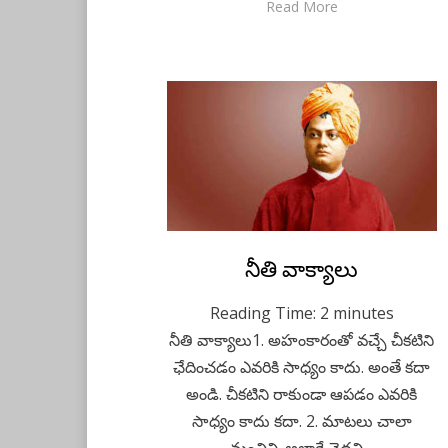
Read More
Posted
నీతి వాక్యాలు
July 14, 2020
Telugu
on
Reading Time:
2
minutes
నీతి వాక్యాలు1. అహంకారంతో వచ్చే చీకటిని
ఛేదించడం ఎవరికి సాధ్యం కాదు. అంతే కదా
అండి. చీకటిని రాకుండా ఆపడం ఎవరికి
సాధ్యం కాదు కదా. 2. మాటలు చాలా
మంచివి. అలాగే చెడ్డవి…