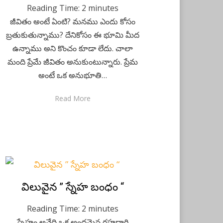
Reading Time:
2
minutes
జీవితం అంటే ఏంటి? మనము ఎందు కోసం
బ్రతుకుతున్నాము? దేనికోసం ఈ భూమి మీద
ఉన్నాము అని కొంచం కూడా లేదు. చాలా
మంది ప్రేమే జీవితం అనుకుంటున్నారు. ప్రేమ
అంటే ఒక అనుభూతి…
Read More
Posted
విలువైన ” స్నేహ బంధం “
May 12, 2020
Telugu
on
Reading Time:
2
minutes
స్నేహం అనేది ఒక అందమైన రహదారి