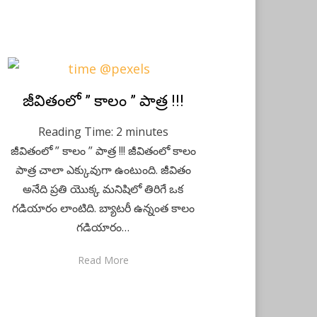
Posted
జీవితంలో ” కాలం ” పాత్ర !!!
July 2, 2020
Telugu
on
Reading Time:
2
minutes
జీవితంలో ” కాలం ” పాత్ర !!! జీవితంలో కాలం
పాత్ర చాలా ఎక్కువుగా ఉంటుంది. జీవితం
అనేది ప్రతి యొక్క మనిషిలో తిరిగే ఒక
గడియారం లాంటిది. బ్యాటరీ ఉన్నంత కాలం
గడియారం…
Read More