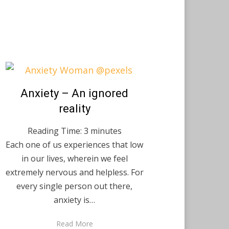
Posted
Anxiety – An ignored
May 17, 2020
English
on
reality
Reading Time:
3
minutes
Each one of us experiences that low
in our lives, wherein we feel
extremely nervous and helpless. For
every single person out there,
anxiety is…
Read More