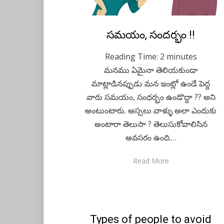
Posted
సమయం, సందర్భం !!
May 14, 2020
Telugu
on
Reading Time:
2
minutes
మనము ఏమైనా తెలియకుండా
మాట్లాడినప్పుడు మన ఇంట్లో ఉండే పెద్ద
వారు సమయం, సంధర్భం ఉండొద్దా ?? అని
అంటుంటారు. అస్సలు వాళ్ళు అలా ఎందుకు
అంటారా తెలుసా ? తెలుసుకోవాలిసిన
అవసరం ఉంది.…
Read More
Posted
Types of people to avoid
May 5, 2020
English