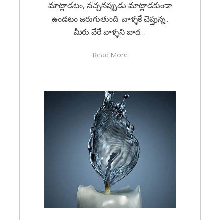
మాట్లాడటం, నచ్చనప్పుడు మాట్లాడకుండా
ఉండటం జరుగుతుంది. వాళ్ళకే చెప్తున్న..
మీరు వేరే వాళ్ళని బాధ…
Read More