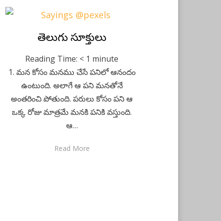
Posted
తెలుగు సూక్తులు
July 16, 2020
Telugu
on
Reading Time:
< 1
minute
1. మన కోసం మనము చేసే పనిలో ఆనందం
ఉంటుంది. అలాగే ఆ పని మనతోనే
అంతరించి పోతుంది. పరులు కోసం పని ఆ
ఒక్క రోజు మాత్రమే మనకి పనికి వస్తుంది.
ఆ…
Read More