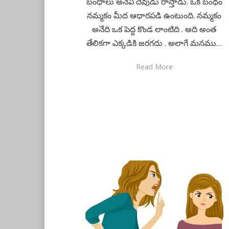
బంధాలు అనేవి దేవుడు రాస్తాడు. ఒక బంధం
నమ్మకం మీద ఆధారపడి ఉంటుంది. నమ్మకం
అనేది ఒక పెద్ద కొండ లాంటిది . అది అంత
తేలికగా ఎక్కడికి జరగదు . అలాగే మనము…
Read More