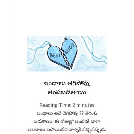
Posted
బంధాలు తెగిపోవు,
May 18, 2020
Telugu
on
తెంపబడతాయి
Reading Time:
2
minutes
బంధాలు అవే తెగిపోవు ?? తెగింప
బడతాయి. ఈ రోజుల్లో అందరికి బాగా
అలవాటు ఐపోయినది వాళ్ళకి నచ్చినప్పుడు