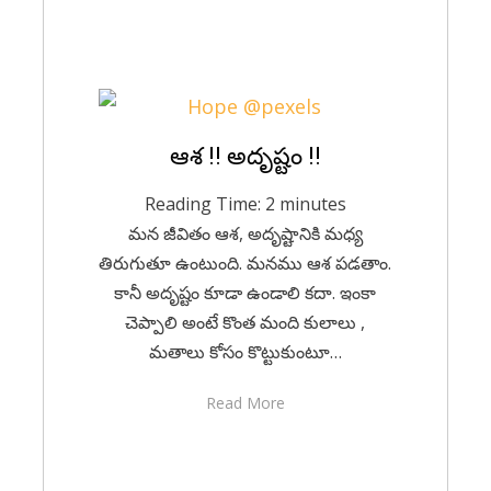
Posted
ఆశ !! అదృష్టం !!
July 10, 2020
Telugu
on
Reading Time:
2
minutes
మన జీవితం ఆశ, అదృష్టానికి మధ్య
తిరుగుతూ ఉంటుంది. మనము ఆశ పడతాం.
కానీ అదృష్టం కూడా ఉండాలి కదా. ఇంకా
చెప్పాలి అంటే కొంత మంది కులాలు ,
మతాలు కోసం కొట్టుకుంటూ…
Read More