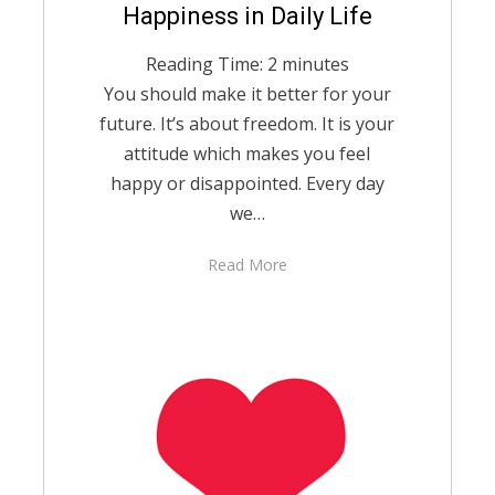
Posted
Happiness in Daily Life
May 16, 2020
English
on
Reading Time:
2
minutes
You should make it better for your
future. It’s about freedom. It is your
attitude which makes you feel
happy or disappointed. Every day
we…
Read More