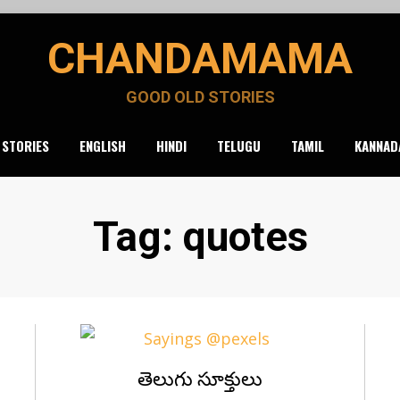
CHANDAMAMA
GOOD OLD STORIES
 STORIES
ENGLISH
HINDI
TELUGU
TAMIL
KANNAD
Tag
:
quotes
Posted
తెలుగు సూక్తులు
July 16, 2020
Telugu
on