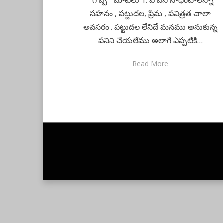
” గొప్ప ” మాటలు 1. ఏ పని సాధించాలన్నా
సహనం , పట్టుదల, ప్రేమ , పవిత్రత చాలా
అవసరం . పట్టుదల లేనిదే మనము అనుకున్న
పనిని చేయలేము అలాగే ఎప్పటికి…
Read More
Anther Theme by
DesignOrbital
⋅
Powered by
WordPress