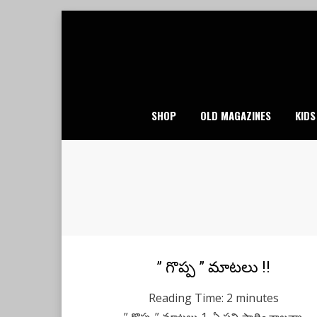
Skip
to
content
SHOP
OLD MAGAZINES
KIDS
Posted
” గొప్ప ” మాటలు !!
July 21, 2020
Telugu
on
Reading Time:
2
minutes