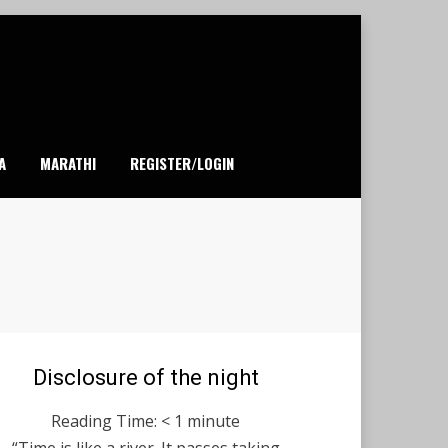
A
MARATHI
REGISTER/LOGIN
Posted
Disclosure of the night
June 9, 2020
English
on
Reading Time:
< 1
minute