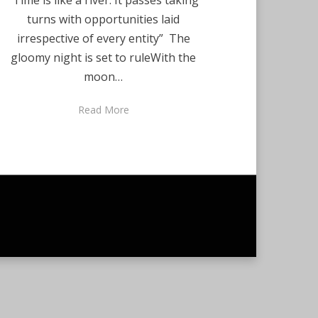
“Time is like a river. It passes taking
turns with opportunities laid
irrespective of every entity” The
gloomy night is set to ruleWith the
moon…
Read More