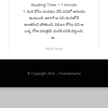
Reading Time:
< 1
minute
1. మన కోసం మనము చేసే పనిలో ఆనందం
ఉంటుంది. అలాగే ఆ పని మనతోనే
అంతరించి పోతుంది. పరులు కోసం పని ఆ
ఒక్క రోజు మాత్రమే మనకి పనికి వస్తుంది.
ఆ…
Read More
© Copyright 2026 –
Chandamama