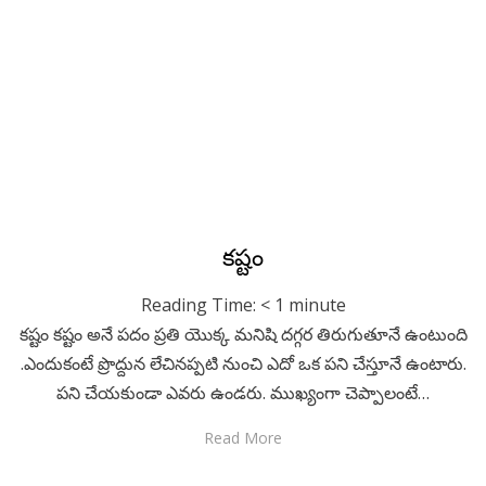
Reading Time:
< 1
minute
కూరగాయల వ్యాపారి విజయం ఒక ఊరిలో రైతు బాగా కష్ట పడుతూ
ఉండేవాడు. ఎంత కష్ట పడిన డబ్బులు వచ్చేవి కావు. ఇంక ఇలా కాదు
లే గాని కూరగాయలు వ్యాపారం పెట్టుకుందాము అని…
Read More