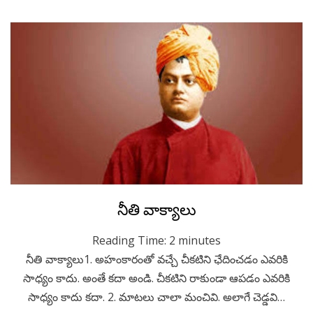
Posted
July 14, 2020
Telugu
నీతి వాక్యాలు
on
Reading Time:
2
minutes
నీతి వాక్యాలు1. అహంకారంతో వచ్చే చీకటిని ఛేదించడం ఎవరికి
సాధ్యం కాదు. అంతే కదా అండి. చీకటిని రాకుండా ఆపడం ఎవరికి
సాధ్యం కాదు కదా. 2. మాటలు చాలా మంచివి. అలాగే చెడ్డవి…
Read More
Posted
July 10, 2020
Telugu
ఆశ !! అదృష్టం !!
on
Reading Time:
2
minutes
మన జీవితం ఆశ, అదృష్టానికి మధ్య తిరుగుతూ ఉంటుంది. మనము
ఆశ పడతాం. కానీ అదృష్టం కూడా ఉండాలి కదా. ఇంకా చెప్పాలి అంటే