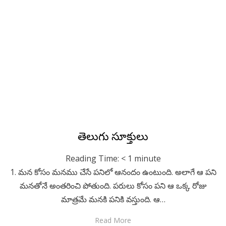
Posted
July 16, 2020
Telugu
తెలుగు సూక్తులు
on
Reading Time:
< 1
minute
1. మన కోసం మనము చేసే పనిలో ఆనందం ఉంటుంది. అలాగే ఆ పని
మనతోనే అంతరించి పోతుంది. పరులు కోసం పని ఆ ఒక్క రోజు
మాత్రమే మనకి పనికి వస్తుంది. ఆ…
Read More