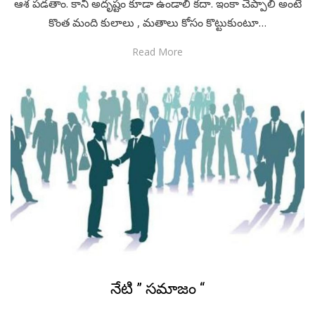
సమాజం అనగానే ముందు మనకి మూడు విషయాలు గుర్తుకువస్తాయి.
అవి మంచి, చెడు, పరువు. ఈ మూడు విషయాలు మీద తిరుగుతూ
ఉంటుంది. మంచి చేసినా, చెడు చేసినా సమాజం తీరు మాత్రము
మారదు.…
Read More