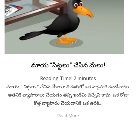
Posted
July 23, 2020
Telugu
మాయ “పిట్టలు” చేసిన మేలు!
on
Reading Time:
2
minutes
మాయ ” పిట్టలు ” చేసిన మేలు ఒక ఊరిలో ఒక వ్యాపారి ఉండేవాడు.
అతనికి వ్యాపారాలు చేయడం తప్ప ఇంకేమి వచ్చేవి కావు. ఒక రోజు
కొత్త వ్యాపారం చేయడానికి ఒక ఉరికి…
Read More