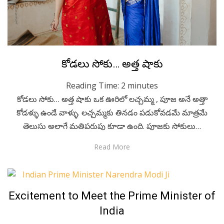
Posted
March 23, 2023
Kids Stories
కోడలు సోకు… అత్త షాకు
on
Reading Time:
2
minutes
కోడలు సోకు… అత్త షాకు ఒక ఊరిలో లచ్చమ్మ , పూజ అనే అత్తా
కోడళ్ళు ఉండే వాళ్ళు. లచ్చమ్మకు తినడం పడుకోవడమే మాత్రమే
తెలుసు అలాగే మతిపరుపు కూడా ఉంది. పూజకు సోకులు…
Read More
Posted
September 19, 2022
English
Excitement to Meet the Prime Minister of
on
India