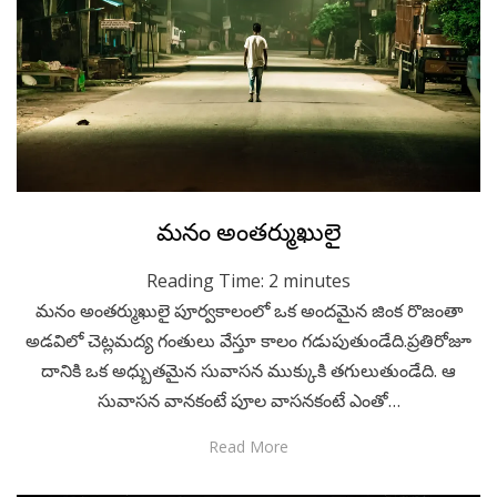
Posted
November 9, 2020
Telugu
మనం అంతర్ముఖులై
on
Reading Time:
2
minutes
మనం అంతర్ముఖులై పూర్వకాలంలో ఒక అందమైన జింక రొజంతా
అడవిలో చెట్లమద్య గంతులు వేస్తూ కాలం గడుపుతుండేది.ప్రతిరోజూ
దానికి ఒక అధ్బుతమైన సువాసన ముక్కుకి తగులుతుండేది. ఆ
సువాసన వానకంటే పూల వాసనకంటే ఎంతో…
Read More