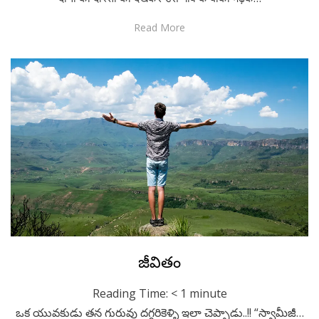
Read More
Posted
August 24, 2020
Telugu
జీవితం
on
Reading Time:
< 1
minute
ఒక యువకుడు తన గురువు దగ్గరికెళ్ళి ఇలా చెప్పాడు..!! “స్వామీజీ…