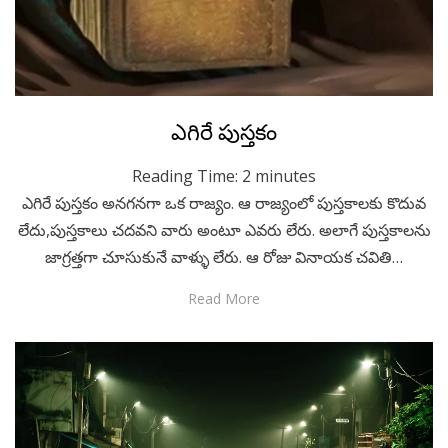
Posted
November 10, 2020
Telugu
ఎగిరే పుస్తకం
on
Reading Time:
2
minutes
ఎగిరే పుస్తకం అనగనగా ఒక రాజ్యం. ఆ రాజ్యంలో పుస్తకాలకు కొదువ
లేదు,పుస్తకాలు చదవని వారు అంటూ ఎవరు లేరు. అలాగే పుస్తకాలను
జాగ్రత్తగా చూసుకునే వాళ్ళు లేరు. ఆ రోజు వినాయక చవితి…
Read More