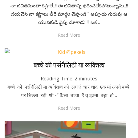
నా జీవితమంతా కష్టాలే..!! ఈ జీవితాన్ని భరించలేకపోతున్నాను..!!
దయచేసి నా కష్టాలు తీరే మార్గo చెప్పండి.” అప్పుడు గురువు ఆ
యువకుడి వైపు చూశాడు..!! ఒక…
Read More
Posted
July 31, 2020
Hindi
बच्चे की पर्सनैलिटी या व्यक्तित्व
on
Reading Time:
2
minutes
बच्चे की पर्सनैलिटी या व्यक्तित्व को लगाएं चार चांद एक मां अपने बच्चे
पर चिल्ला रही थी -” कैसा बच्चा है तू इतना बड़ा हो…
Read More