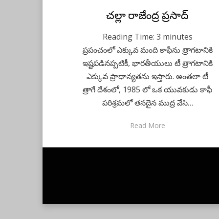
Posted
చల్లా రాజేంద్ర ప్రసాద్
June 3, 2020
Telugu
on
Reading Time:
3
minutes
ప్రపంచంలో ఎక్కువ మంది కాఫీను త్రాగటానికి
ఇష్టపడినప్పటికీ, భారతీయులు టీ త్రాగటానికి
ఎక్కువ ప్రాధాన్యతను ఇస్తారు. అంతలా టీ
త్రాగే దేశంలో, 1985 లో ఒక యువకుడు కాఫీ
పరిశ్రమలో తనదైన ముద్ర వేసి…
Read More
Anther Theme by
DesignOrbital
⋅
Powered by
WordPress